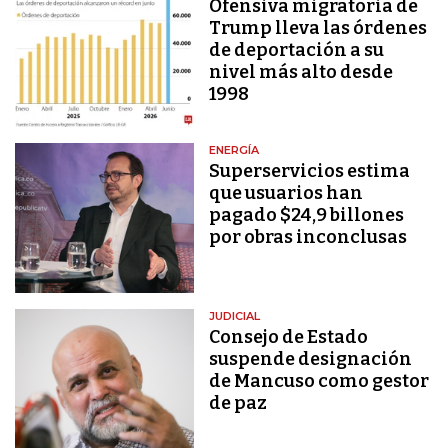
Ofensiva migratoria de
Trump lleva las órdenes
de deportación a su
nivel más alto desde
1998
ENERGÍA
Superservicios estima
que usuarios han
pagado $24,9 billones
por obras inconclusas
JUDICIAL
Consejo de Estado
suspende designación
de Mancuso como gestor
de paz