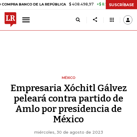
$ 408.498,97
+$ 8.753,81
+2,19%
NCO DE LA REPÚBLICA
TASA DE
SUSCRÍBASE
MÉXICO
Empresaria Xóchitl Gálvez
peleará contra partido de
Amlo por presidencia de
México
miércoles, 30 de agosto de 2023