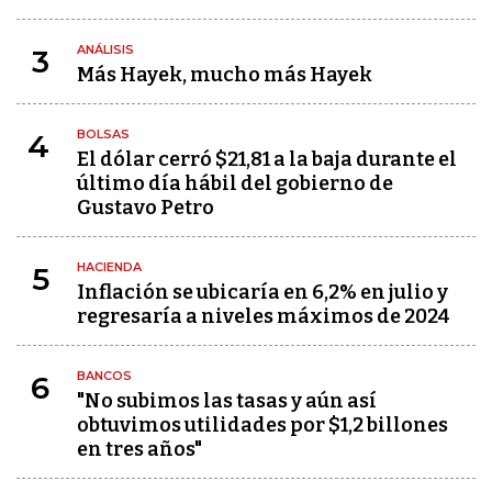
ANÁLISIS
3
Más Hayek, mucho más Hayek
BOLSAS
4
El dólar cerró $21,81 a la baja durante el
último día hábil del gobierno de
Gustavo Petro
HACIENDA
5
Inflación se ubicaría en 6,2% en julio y
regresaría a niveles máximos de 2024
BANCOS
6
"No subimos las tasas y aún así
obtuvimos utilidades por $1,2 billones
en tres años"