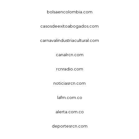
bolsaencolombia.com
casosdeexitoabogados.com
carnavalindustriacultural.com
canalrcn.com
rcnradio.com
noticiasrcn.com
lafm.com.co
alerta.com.co
deportesrcn.com