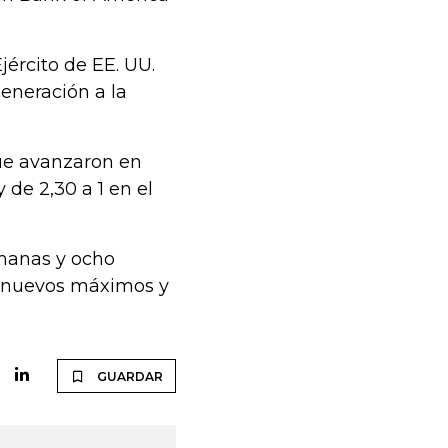
jército de EE. UU.
eneración a la
que avanzaron en
 de 2,30 a 1 en el
emanas y ocho
0 nuevos máximos y
GUARDAR