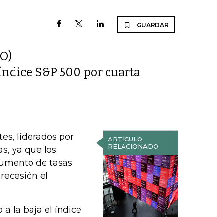
GUARDAR
.O)
 índice S&P 500 por cuarta
es, liderados por
ARTÍCULO
RELACIONADO
s, ya que los
aumento de tasas
recesión el
a la baja el índice