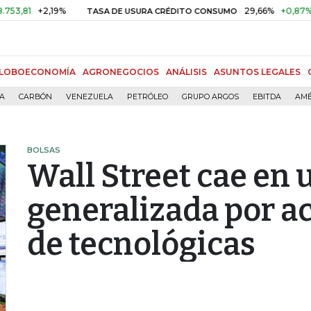
+2,19%
29,66%
+0,87%
+3,02%
TASA DE USURA CRÉDITO CONSUMO
LOBOECONOMÍA
AGRONEGOCIOS
ANÁLISIS
ASUNTOS LEGALES
ÍA
CARBÓN
VENEZUELA
PETRÓLEO
GRUPO ARGOS
EBITDA
AMÉ
BOLSAS
Wall Street cae en 
generalizada por ac
de tecnológicas