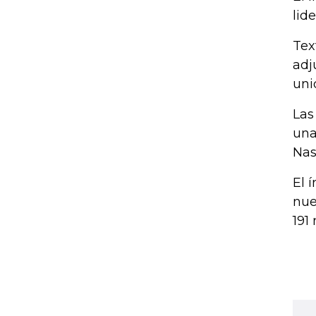
lid
Tex
adj
uni
Las
una
Nas
El 
nue
191