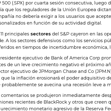
 500 (.SPX) por cuarta sesión consecutiva, luego 
ía que los reguladores de la Unión Europea dicta
pañía no debería exigir a los usuarios que acept
sonalizados en función de su actividad digital.
 11 principales
sectores
del S&P cayeron en las ope
de. A los sectores defensivos como los servicios p
feridos en tiempos de incertidumbre económica, l
presidente ejecutivo de Bank of America Corp pron
tes de un leve crecimiento negativo el próximo añ
ector ejecutivo de JPMorgan Chase and Co (JPM.N
o que la inflación erosionará el poder adquisitivo 
 probablemente se avecina una recesión leve a 
 comentarios se produjeron inmediatamente desp
niones recientes de BlackRock y otros que creen q
urecimiento monetario agresivo de la Reserva Fed