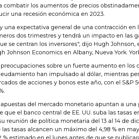
a combatir los aumentos de precios obstinadamen
ucir una recesión económica en 2023.
y una expectativa general de una contracción en 
meros dos trimestres y tendrá un impacto en las g
que se centran los inversores", dijo Hugh Johnson,
h Johnson Economics en Albany, Nueva York. Yor
 preocupaciones sobre un fuerte aumento en los 
eudamiento han impulsado al dólar, mientras pes
cados de acciones y bonos este año, con el S&P 
%.
 apuestas del mercado monetario apuntan a una p
e que el banco central de EE. UU. suba las tasas 
su reunión de política monetaria del 13 al 14 de di
 las tasas alcancen un máximo del 4,98 % en mayo
2 % estimado en el lunes antes de que se publicar