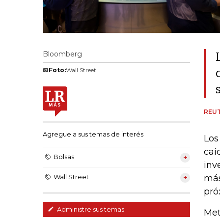
Bloomberg
Foto:
Wall Street
REU
Agregue a sus temas de interés
Los
caí
Bolsas
inv
más
Wall Street
pró
Administre sus temas
Met