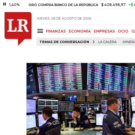
0%
$ 408.498,97
+$ 8.753,81
ORO COMPRA BANCO DE LA REPÚBLICA
JUEVES, 06 DE AGOSTO DE 2026
FINANZAS
ECONOMÍA
EMPRESAS
OCIO
G
TEMAS DE CONVERSACIÓN
LA CALERA
MINER