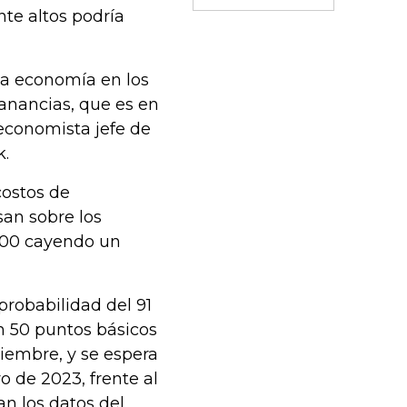
te altos podría
la economía en los
anancias, que es en
 economista jefe de
k.
costos de
an sobre los
500 cayendo un
robabilidad del 91
en 50 puntos básicos
ciembre, y se espera
 de 2023, frente al
an los datos del