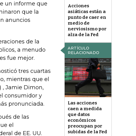
de un informe que
Acciones
minaron que la
asiáticas están a
punto de caer en
en anuncios
medio de
nerviosismo por
alza de la Fed
raciones de la
ARTÍCULO
úblicos, a menudo
RELACIONADO
es fue mejor.
osticó tres cuartas
o, mientras que el
) , Jamie Dimon,
del consumidor y
Las acciones
más pronunciada.
caen a medida
que datos
ués de las
económicos
ue el
preocupan por
subidas de la Fed
eral de EE. UU.