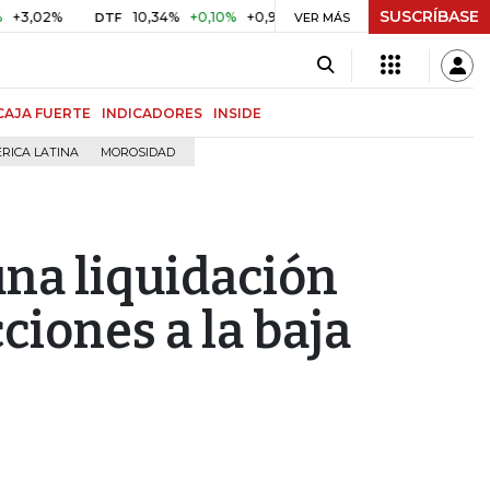
SUSCRÍBASE
10,34%
+0,10%
+0,98%
$ 416,86
+$ 0,05
+0,01%
DTF
UVR
VER MÁS
CAJA FUERTE
INDICADORES
INSIDE
RICA LATINA
MOROSIDAD
una liquidación
ciones a la baja