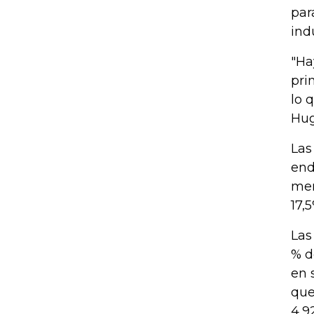
par
ind
"Ha
pri
lo 
Hug
Las
end
mer
17,5
Las
% d
en 
que
4,9