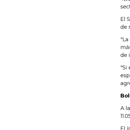
sect
El 
de 
"La
más
de 
"Si
esp
agr
Bol
A l
11.0
El 