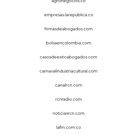
agronegocios.co
empresas.larepublica.co
firmasdeabogados.com
bolsaencolombia.com
casosdeexitoabogados.com
carnavalindustriacultural.com
canalrcn.com
rcnradio.com
noticiasrcn.com
lafm.com.co