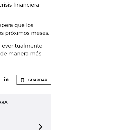
risis financiera
espera que los
los próximos meses.
es, eventualmente
y de manera más
GUARDAR
ARA