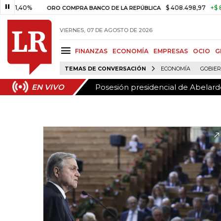
Posesión presidencial de Abelardo
EN VIVO
40%
$ 408.498,97
+$ 8.753,81
ORO COMPRA BANCO DE LA REPÚBLICA
VIERNES, 07 DE AGOSTO DE 2026
FINANZAS
ECONOMÍA
EMPRESAS
OCIO
G
TEMAS DE CONVERSACIÓN
ECONOMÍA
GOBIE
Posesión presidencial de Abelardo
EN VIVO