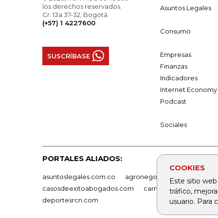
los derechos reservados.
Asuntos Legales
Cr. 13a 37-32, Bogotá
(+57) 1 4227600
Consumo
Empresas
SUSCRÍBASE
Finanzas
Indicadores
Internet Economy
Podcast
Sociales
PORTALES ALIADOS:
COOKIES
asuntoslegales.com.co
agronegocios.co
empresas
Este sitio web
casosdeexitoabogados.com
carnavalindustriacultur
tráfico, mejor
deportesrcn.com
usuario. Para