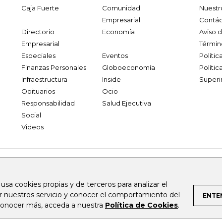
Caja Fuerte
Comunidad
Nuestr
Empresarial
Contác
Directorio
Economía
Aviso 
Empresarial
Términ
Especiales
Eventos
Políti
Finanzas Personales
Globoeconomía
Polític
Infraestructura
Inside
Superi
Obituarios
Ocio
Responsabilidad
Salud Ejecutiva
Social
Videos
.larepublica.co
firmasdeabogados.com
bolsaencolombia.com
 usa cookies propias y de terceros para analizar el
al.com
canalrcn.com
rcnradio.com
noticiasrcn.com
lafm.c
ar nuestros servicio y conocer el comportamiento del
ENTE
 conocer más, acceda a nuestra
Política de Cookies
.