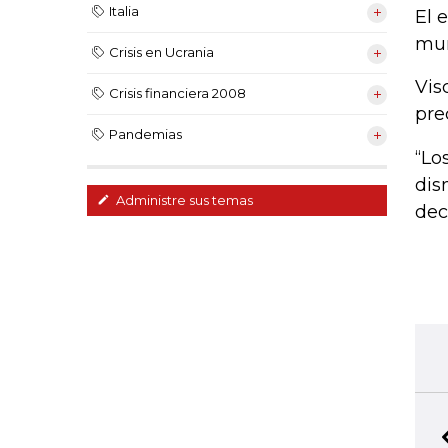
Italia
El 
mun
Crisis en Ucrania
Vis
Crisis financiera 2008
pre
Pandemias
“Lo
dis
Administre sus temas
dec