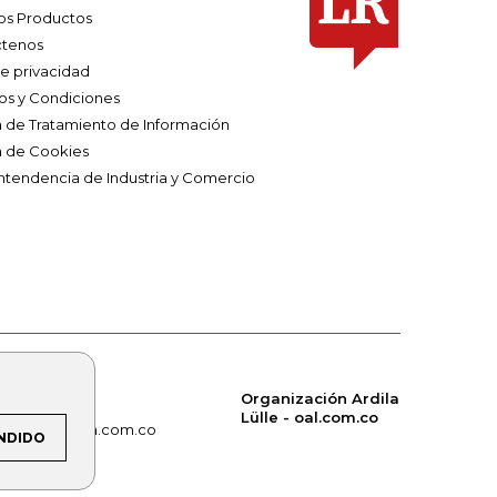
os Productos
tenos
de privacidad
os y Condiciones
ca de Tratamiento de Información
a de Cookies
ntendencia de Industria y Comercio
Organización Ardila
Lülle - oal.com.co
om.co
alerta.com.co
NDIDO