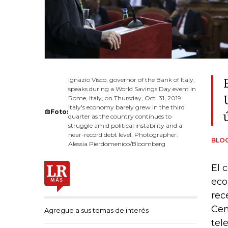
Ignazio Visco, governor of the Bank of Italy,
speaks during a World Savings Day event in
Rome, Italy, on Thursday, Oct. 31, 2019.
Italy's economy barely grew in the third
Foto:
quarter as the country continues to
struggle amid political instability and a
near-record debt level. Photographer:
BLO
Alessia Pierdomenico/Bloomberg
El 
eco
rec
Cen
Agregue a sus temas de interés
tele