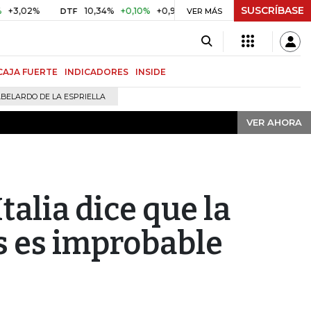
SUSCRÍBASE
VER AHORA
2%
10,34%
+0,10%
+0,98%
$ 416,91
+$ 0,05
+0,01%
DTF
UVR
VER MÁS
CAJA FUERTE
INDICADORES
INSIDE
BELARDO DE LA ESPRIELLA
VER AHORA
talia dice que la
s es improbable