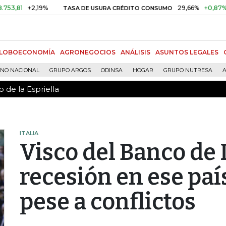
 de la Espriella
+2,19%
29,66%
+0,87%
+3,0
TASA DE USURA CRÉDITO CONSUMO
LOBOECONOMÍA
AGRONEGOCIOS
ANÁLISIS
ASUNTOS LEGALES
RNO NACIONAL
GRUPO ARGOS
ODINSA
HOGAR
GRUPO NUTRESA
A
 de la Espriella
ITALIA
Visco del Banco de I
recesión en ese paí
pese a conflictos