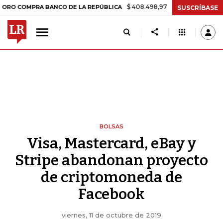
$ 408.498,97
+$ 8.753,81
+2,19%
PRA BANCO DE LA REPÚBLICA
T
SUSCRÍBASE
BOLSAS
Visa, Mastercard, eBay y
Stripe abandonan proyecto
de criptomoneda de
Facebook
viernes, 11 de octubre de 2019