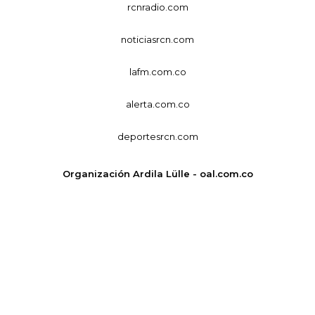
rcnradio.com
noticiasrcn.com
lafm.com.co
alerta.com.co
deportesrcn.com
Organización Ardila Lülle - oal.com.co