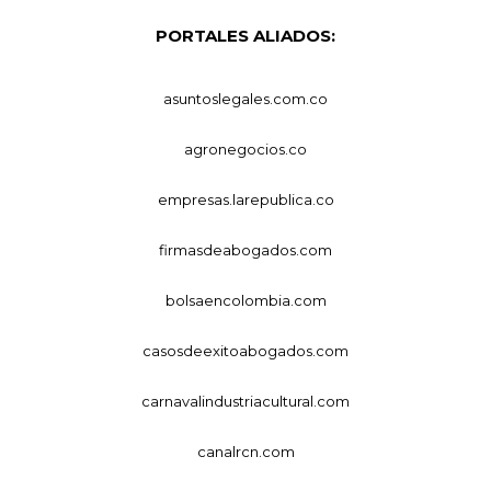
PORTALES ALIADOS:
asuntoslegales.com.co
agronegocios.co
empresas.larepublica.co
firmasdeabogados.com
bolsaencolombia.com
casosdeexitoabogados.com
carnavalindustriacultural.com
canalrcn.com