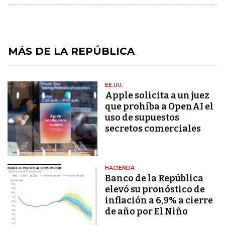
MÁS DE LA REPÚBLICA
EE.UU.
Apple solicita a un juez
que prohíba a OpenAI el
uso de supuestos
secretos comerciales
HACIENDA
Banco de la República
elevó su pronóstico de
inflación a 6,9% a cierre
de año por El Niño