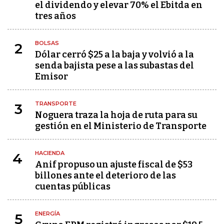
el dividendo y elevar 70% el Ebitda en
tres años
BOLSAS
2
Dólar cerró $25 a la baja y volvió a la
senda bajista pese a las subastas del
Emisor
TRANSPORTE
3
Noguera traza la hoja de ruta para su
gestión en el Ministerio de Transporte
HACIENDA
4
Anif propuso un ajuste fiscal de $53
billones ante el deterioro de las
cuentas públicas
ENERGÍA
5