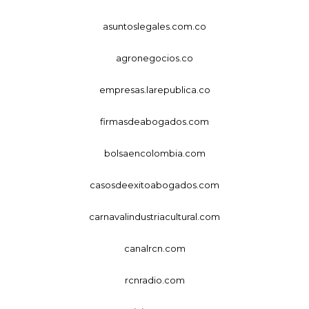
asuntoslegales.com.co
agronegocios.co
empresas.larepublica.co
firmasdeabogados.com
bolsaencolombia.com
casosdeexitoabogados.com
carnavalindustriacultural.com
canalrcn.com
rcnradio.com