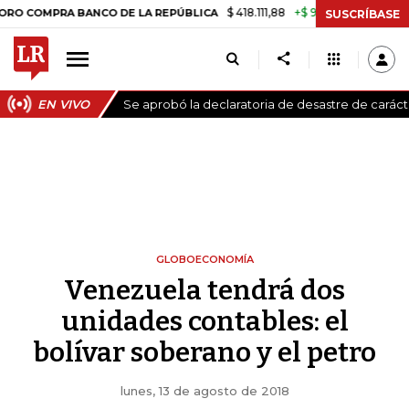
$ 418.111,88
+$ 9.612,91
+2,35%
PRA BANCO DE LA REPÚBLICA
TASA
SUSCRÍBASE
EN VIVO
Se aprobó la declaratoria de desastre de carác
GLOBOECONOMÍA
Venezuela tendrá dos
unidades contables: el
bolívar soberano y el petro
lunes, 13 de agosto de 2018