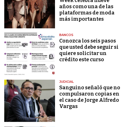
Week celebra nueve
años como una de las
plataformas de moda
más importantes
BANCOS
Conozca los seis pasos
que usted debe seguir si
quiere solicitar un
crédito este curso
JUDICIAL
Sanguino señaló que no
compulsaron copias en
el caso de Jorge Alfredo
Vargas