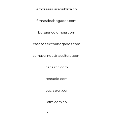
empresas.larepublica.co
firmasdeabogados.com
bolsaencolombia.com
casosdeexitoabogados.com
carnavalindustriacultural.com
canalrcn.com
rcnradio.com
noticiasrcn.com
lafm.com.co