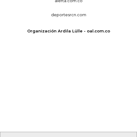
alerta.com.co
deportesrcn.com
Organización Ardila Lülle - oal.com.co