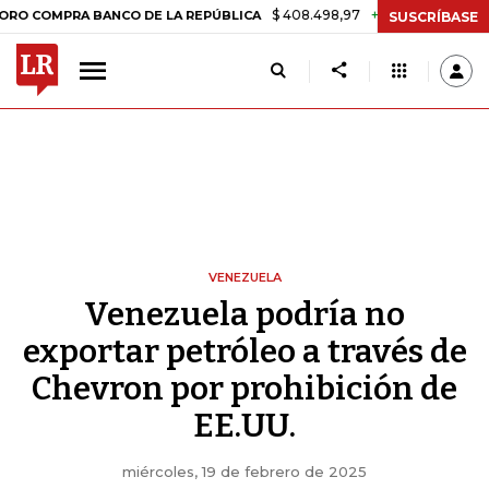
$ 408.498,97
+$ 8.753,81
+2,19%
MPRA BANCO DE LA REPÚBLICA
T
SUSCRÍBASE
VENEZUELA
Venezuela podría no
exportar petróleo a través de
Chevron por prohibición de
EE.UU.
miércoles, 19 de febrero de 2025