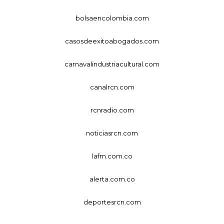
bolsaencolombia.com
casosdeexitoabogados.com
carnavalindustriacultural.com
canalrcn.com
rcnradio.com
noticiasrcn.com
lafm.com.co
alerta.com.co
deportesrcn.com