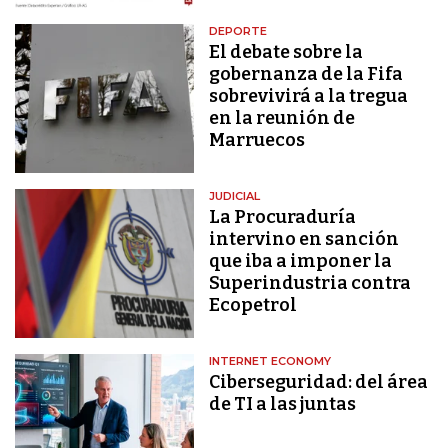
DEPORTE
El debate sobre la
gobernanza de la Fifa
sobrevivirá a la tregua
en la reunión de
Marruecos
JUDICIAL
La Procuraduría
intervino en sanción
que iba a imponer la
Superindustria contra
Ecopetrol
INTERNET ECONOMY
Ciberseguridad: del área
de TI a las juntas