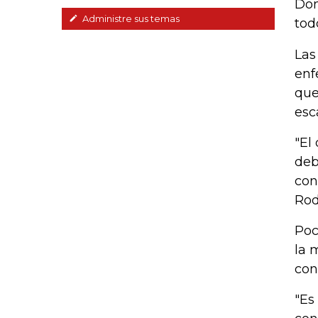
Dom
Administre sus temas
todo
Las
enf
que
esc
"El
deb
con
Rod
Poc
la 
con
"Es