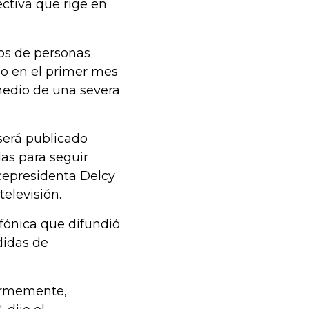
ctiva que rige en
os de personas
do en el primer mes
medio de una severa
será publicado
as para seguir
icepresidenta Delcy
elevisión.
fónica que difundió
didas de
irmemente,