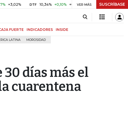
SUSCRÍBASE
02%
10,34%
+0,10%
+0,98%
$ 416,86
+$ 0,05
+0,01
DTF
UVR
VER MÁS
CAJA FUERTE
INDICADORES
INSIDE
RICA LATINA
MOROSIDAD
 30 días más el
 la cuarentena