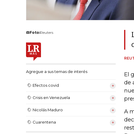
Foto:
Reuters
REU
Agregue a sus temas de interés
El 
de 
Efectos covid
nue
Crisis en Venezuela
pre
Nicolás Maduro
A m
dec
Cuarentena
res