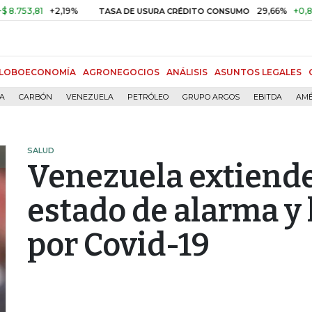
81
+2,19%
29,66%
+0,87%
+3,
TASA DE USURA CRÉDITO CONSUMO
LOBOECONOMÍA
AGRONEGOCIOS
ANÁLISIS
ASUNTOS LEGALES
ÍA
CARBÓN
VENEZUELA
PETRÓLEO
GRUPO ARGOS
EBITDA
AMÉ
SALUD
Venezuela extiende
estado de alarma y
por Covid-19