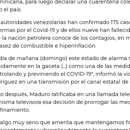
inicana, para luego declarar una cuarentena cole
 el país.
 autoridades venezolanas han confirmado 175 cas
ermas por el Covid-19 y de ellos nueve han falleci
 la nación petrolera conoce de los contagios, en 
asez de combustible e hiperinflación.
 día de mañana (domingo) este estado de alarma 
idamente en la gaceta (...) como una de las medid
trolando y previniendo el COVID-19", informó la v
ríguez en una transmisión por el canal estatal de t
o después, Maduro ratificaba en una llamada tele
misma televisora esa decisión de prorrogar las me
finamiento.
 algo muy serio que amerita que mantengamos f