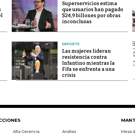
Superservicios estima
s
que usuarios han pagado
el
$24,9 billones por obras
inconclusas
DEPORTE
Las mujeres lideran
resistencia contra
Infantino mientras la
Fifa se enfrenta a una
crisis
CCIONES
MANT
Alta Gerencia
Análisis
Mesa d