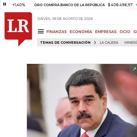
1,40%
$ 408.498,97
+$ 8.753,
ORO COMPRA BANCO DE LA REPÚBLICA
JUEVES, 06 DE AGOSTO DE 2026
FINANZAS
ECONOMÍA
EMPRESAS
OCIO
G
TEMAS DE CONVERSACIÓN
LA CALERA
MINER