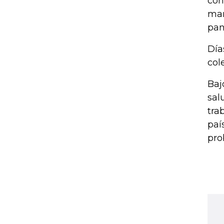
con
man
pan
Día
col
Baj
sal
tra
paí
pro