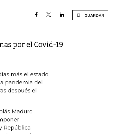
GUARDAR
mas por el Covid-19
días más el estado
 la pandemia del
oras después el
colás Maduro
imponer
y República