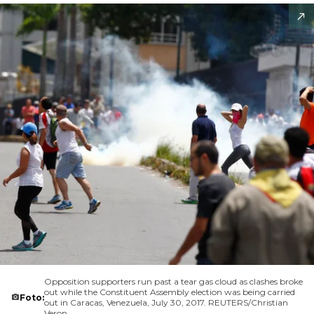
Opposition supporters run past a tear gas cloud as clashes broke
out while the Constituent Assembly election was being carried
Foto:
out in Caracas, Venezuela, July 30, 2017. REUTERS/Christian
Veron