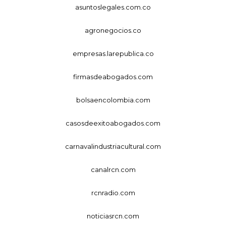
asuntoslegales.com.co
agronegocios.co
empresas.larepublica.co
firmasdeabogados.com
bolsaencolombia.com
casosdeexitoabogados.com
carnavalindustriacultural.com
canalrcn.com
rcnradio.com
noticiasrcn.com