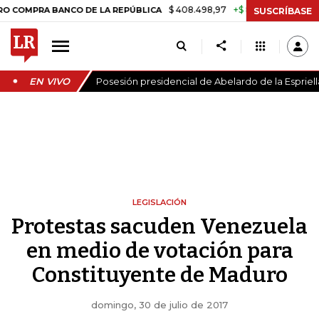
$ 408.498,97
+$ 8.753,81
+2,19%
BANCO DE LA REPÚBLICA
TASA 
SUSCRÍBASE
EN VIVO
Posesión presidencial de Abelardo de la Espriell
LEGISLACIÓN
Protestas sacuden Venezuela
en medio de votación para
Constituyente de Maduro
domingo, 30 de julio de 2017