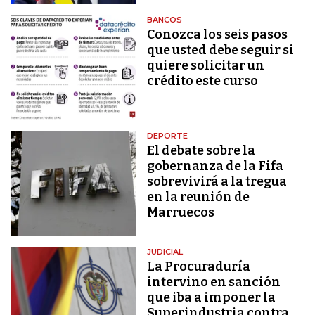
BANCOS
Conozca los seis pasos
que usted debe seguir si
quiere solicitar un
crédito este curso
DEPORTE
El debate sobre la
gobernanza de la Fifa
sobrevivirá a la tregua
en la reunión de
Marruecos
JUDICIAL
La Procuraduría
intervino en sanción
que iba a imponer la
Superindustria contra