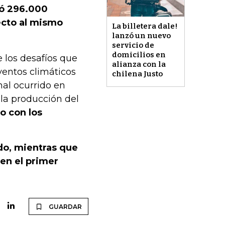
zó 296.000
ecto al mismo
La billetera dale!
lanzó un nuevo
servicio de
domicilios en
 los desafíos que
alianza con la
ventos climáticos
chilena Justo
nal ocurrido en
 la producción del
o con los
odo, mientras que
 en el primer
GUARDAR