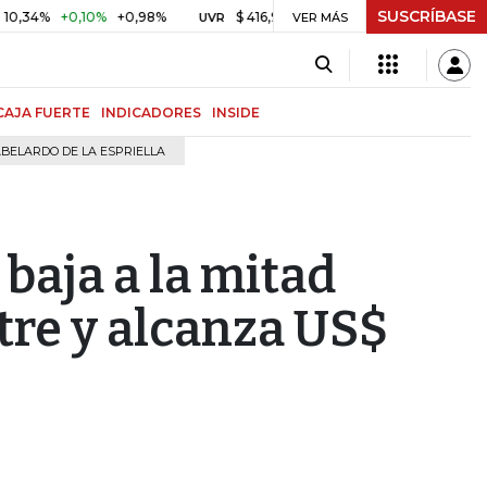
SUSCRÍBASE
%
+0,10%
+0,98%
$ 416,91
+$ 0,05
+0,01%
US$ 6
UVR
VER MÁS
BITCOIN
CAJA FUERTE
INDICADORES
INSIDE
BELARDO DE LA ESPRIELLA
 baja a la mitad
tre y alcanza US$