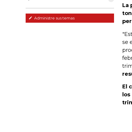
La 
ton
Administre sus temas
per
"Es
se 
pro
feb
tri
res
El 
los
tri