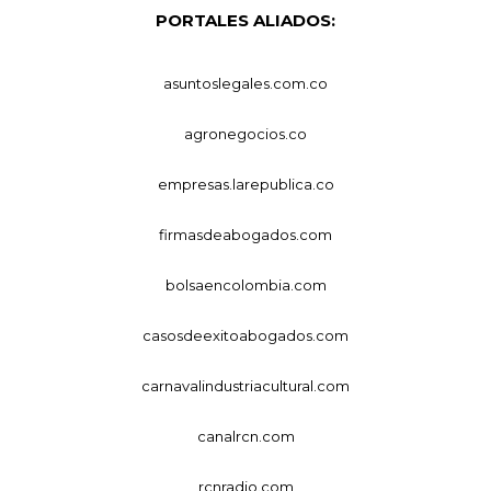
PORTALES ALIADOS:
asuntoslegales.com.co
agronegocios.co
empresas.larepublica.co
firmasdeabogados.com
bolsaencolombia.com
casosdeexitoabogados.com
carnavalindustriacultural.com
canalrcn.com
rcnradio.com