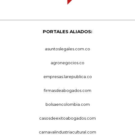
PORTALES ALIADOS:
asuntoslegales.com.co
agronegocios.co
empresas.larepublica.co
firmasdeabogados.com
bolsaencolombia.com
casosdeexitoabogados.com
carnavalindustriacultural.com