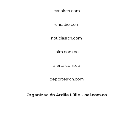
canalrcn.com
rcnradio.com
noticiasrcn.com
lafm.com.co
alerta.com.co
deportesrcn.com
Organización Ardila Lülle - oal.com.co