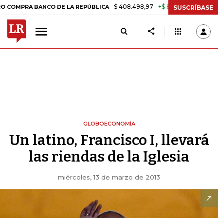
$ 408.498,97
+$ 8.753,81
+2,19%
 BANCO DE LA REPÚBLICA
TASA
SUSCRÍBASE
GLOBOECONOMÍA
Un latino, Francisco I, llevará
las riendas de la Iglesia
miércoles, 13 de marzo de 2013