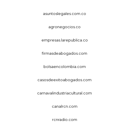
asuntoslegales.com.co
agronegocios.co
empresas.larepublica.co
firmasdeabogados.com
bolsaencolombia.com
casosdeexitoabogados.com
carnavalindustriacultural.com
canalrcn.com
rcnradio.com