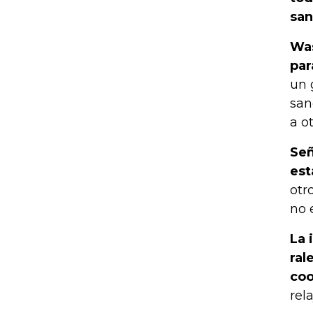
san
Was
par
un 
san
a o
Señ
est
otr
no 
La 
ral
coo
rel