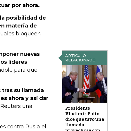
uar por ahora.
la posibilidad de
en materia de
duales bloqueen
 imponer nuevas
ARTÍCULO
RELACIONADO
los líderes
ndole para que
 tras su llamada
es ahora y así dar
a Reuters una
Presidente
Vladimir Putin
dice que tuvo una
llamada
es contra Rusia el
provechosa con