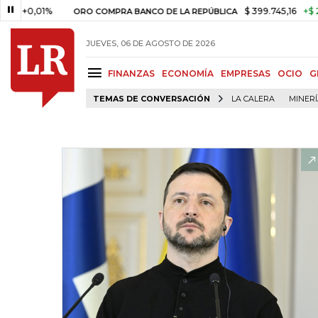
01%
$ 399.745,16
+$ 2.295,71
ORO COMPRA BANCO DE LA REPÚBLICA
JUEVES, 06 DE AGOSTO DE 2026
FINANZAS
ECONOMÍA
EMPRESAS
OCIO
G
TEMAS DE CONVERSACIÓN
LA CALERA
MINER