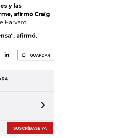
es y las
rme, afirmó Craig
e Harvard.
nsa", afirmó.
GUARDAR
ARA
Next slide
SUSCRÍBASE YA