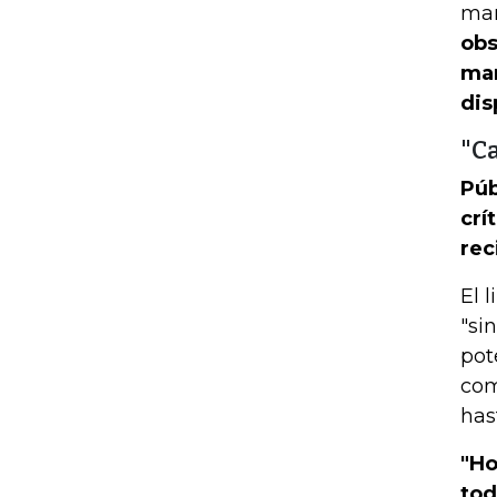
mar
obs
man
dis
"C
Púb
crí
rec
El 
"si
pot
com
has
"Ho
tod