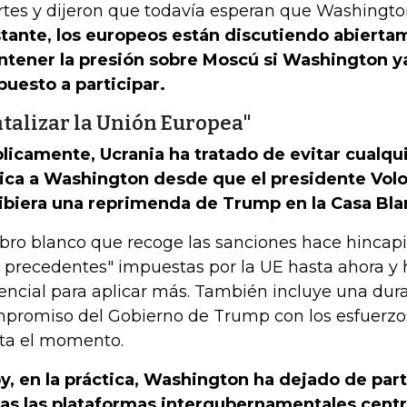
tes y dijeron que todavía esperan que Washington
tante, los europeos están discutiendo abiert
tener la presión sobre Moscú si Washington y
puesto a participar.
atalizar la Unión Europea"
licamente, Ucrania ha tratado de evitar cualqu
tica a Washington desde que el presidente Vol
ibiera una reprimenda de Trump en la Casa Bla
libro blanco que recoge las sanciones hace hincap
n precedentes" impuestas por la UE hasta ahora y 
encial para aplicar más. También incluye una dur
promiso del Gobierno de Trump con los esfuerzo
ta el momento.
y, en la práctica, Washington ha dejado de part
as las plataformas intergubernamentales centr