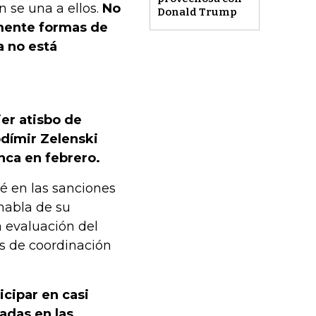
 se una a ellos.
No
Donald Trump
amente formas de
a no está
ier atisbo de
odímir Zelenski
nca en febrero.
ié en las sanciones
habla de su
a evaluación del
s de coordinación
icipar en casi
adas en las