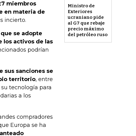
e 27 miembros
Ministro de
e en materia de
Exteriores
ucraniano pide
 incierto.
al G7 que rebaje
precio máximo
 que se adopte
del petróleo ruso
 los activos de las
ncionados podrían
e sus sanciones se
o territorio
, entre
n su tecnología para
darias a los
grandes compradores
que Europa se ha
lanteado