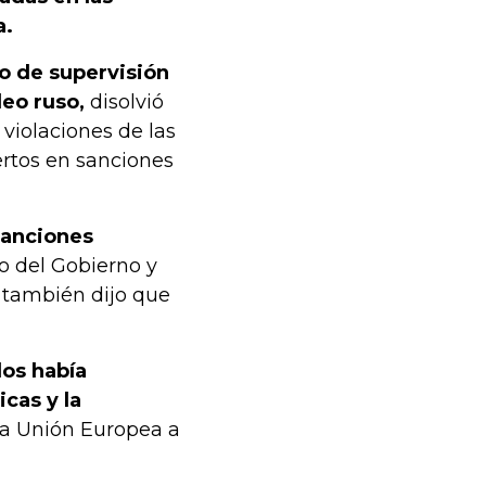
a.
po de supervisión
leo ruso,
disolvió
 violaciones de las
ertos en sanciones
sanciones
 del Gobierno y
 también dijo que
dos había
cas y la
 la Unión Europea a