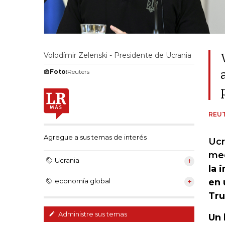
Volodímir Zelenski - Presidente de Ucrania
Foto:
Reuters
REU
Agregue a sus temas de interés
Ucr
med
Ucrania
la 
en 
economía global
Tr
Administre sus temas
Un 