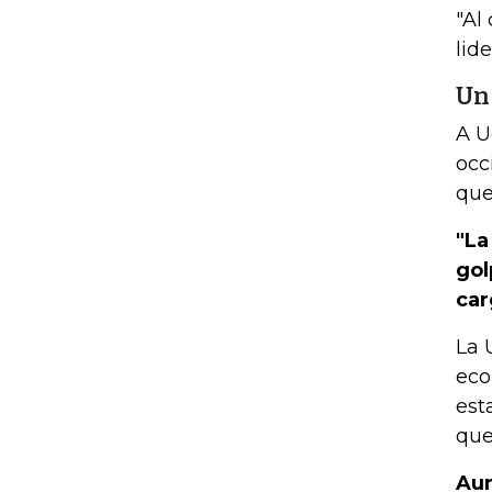
"Al
lid
Un
A U
occ
que
"La
gol
car
La 
eco
est
que
Aun