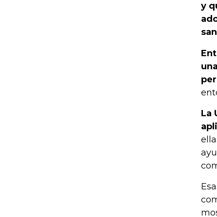
y q
ado
san
Ent
una
per
ent
La 
apl
ell
ayu
com
Esa
com
mos