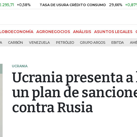
+0,58%
29,66%
+0,87%
+3,0
TASA DE USURA CRÉDITO CONSUMO
LOBOECONOMÍA
AGRONEGOCIOS
ANÁLISIS
ASUNTOS LEGALES
ÍA
CARBÓN
VENEZUELA
PETRÓLEO
GRUPO ARGOS
EBITDA
AMÉ
UCRANIA
Ucrania presenta a
un plan de sancion
contra Rusia