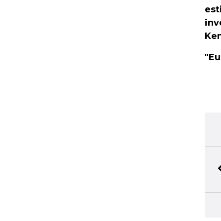
est
inv
Ke
"Eu