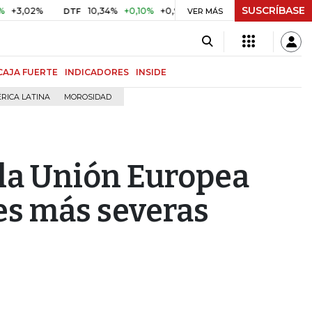
SUSCRÍBASE
2%
10,34%
+0,10%
+0,98%
$ 416,86
+$ 0,05
+0,01%
DTF
UVR
VER MÁS
CAJA FUERTE
INDICADORES
INSIDE
RICA LATINA
MOROSIDAD
 la Unión Europea
es más severas