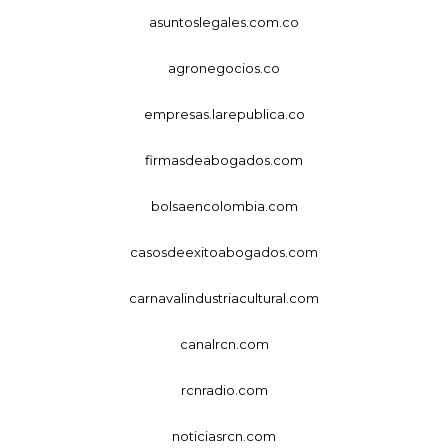
asuntoslegales.com.co
agronegocios.co
empresas.larepublica.co
firmasdeabogados.com
bolsaencolombia.com
casosdeexitoabogados.com
carnavalindustriacultural.com
canalrcn.com
rcnradio.com
noticiasrcn.com