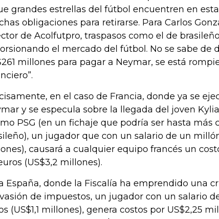
ue grandes estrellas del fútbol encuentren en esta 
has obligaciones para retirarse. Para Carlos Gonz
ector de Acolfutpro, traspasos como el de brasileñ
torsionando el mercado del fútbol. No se sabe de 
261 millones para pagar a Neymar, se está rompien
anciero”.
cisamente, en el caso de Francia, donde ya se ejec
mar y se especula sobre la llegada del joven Kyl
mo PSG (en un fichaje que podría ser hasta más c
sileño), un jugador que con un salario de un millón
lones), causará a cualquier equipo francés un cost
euros (US$3,2 millones).
a España, donde la Fiscalía ha emprendido una c
evasión de impuestos, un jugador con un salario d
os (US$1,1 millones), genera costos por US$2,25 mi