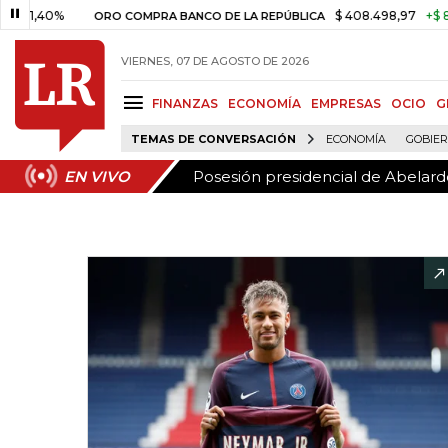
Posesión presidencial de Abelardo
EN VIVO
%
$ 408.498,97
+$ 8.753,81
ORO COMPRA BANCO DE LA REPÚBLICA
VIERNES, 07 DE AGOSTO DE 2026
FINANZAS
ECONOMÍA
EMPRESAS
OCIO
G
TEMAS DE CONVERSACIÓN
ECONOMÍA
GOBIE
Posesión presidencial de Abelardo
EN VIVO