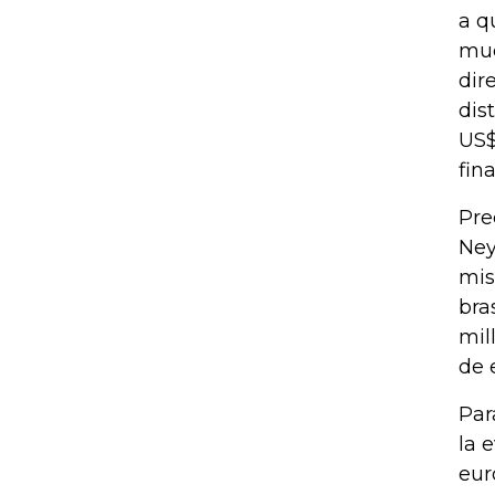
a q
muc
dir
dis
US$
fin
Pre
Ney
mis
bra
mil
de 
Par
la 
eur