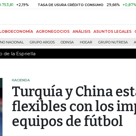
 de la Espriella
+2,19%
29,66%
+0,87%
+3,02%
TASA DE USURA CRÉDITO CONSUMO
LOBOECONOMÍA
AGRONEGOCIOS
ANÁLISIS
ASUNTOS LEGALES
RNO NACIONAL
GRUPO ARGOS
ODINSA
HOGAR
GRUPO NUTRESA
A
 de la Espriella
HACIENDA
Turquía y China est
flexibles con los i
equipos de fútbol