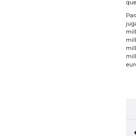
que
Par
jug
mil
mil
mil
mil
eur