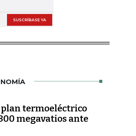
Next slide
SUSCRÍBASE YA
ONOMÍA
 plan termoeléctrico
.800 megavatios ante