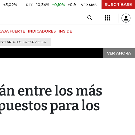
SUSCRÍBASE
VER AHORA
10,34%
+0,10%
+0,98%
$ 416,91
+$ 0,05
+0,01%
DTF
UVR
VER MÁS
CAJA FUERTE
INDICADORES
INSIDE
BELARDO DE LA ESPRIELLA
VER AHORA
án entre los más
mpuestos para los