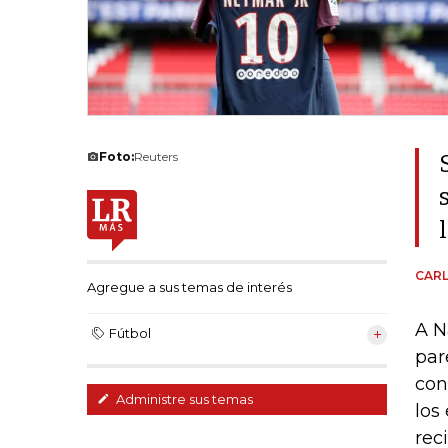
Foto:
Reuters
CAR
Agregue a sus temas de interés
A N
Fútbol
par
con
Administre sus temas
los
rec