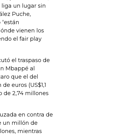
liga un lugar sin
ález Puche,
o “están
dónde vienen los
do el fair play
utó el traspaso de
ian Mbappé al
aro que el del
 de euros (US$1,1
o de 2,74 millones
ruzada en contra de
e un millón de
llones, mientras