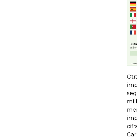
Otr
imp
seg
mil
mer
imp
cif
Car