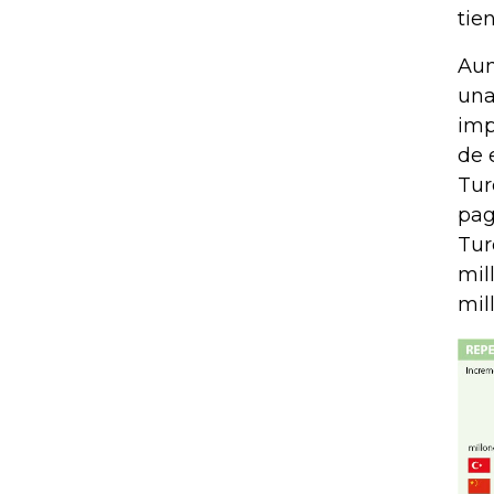
tie
Aun
una
imp
de 
Tur
pag
Tur
mil
mil