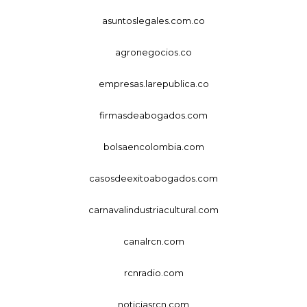
asuntoslegales.com.co
agronegocios.co
empresas.larepublica.co
firmasdeabogados.com
bolsaencolombia.com
casosdeexitoabogados.com
carnavalindustriacultural.com
canalrcn.com
rcnradio.com
noticiasrcn.com