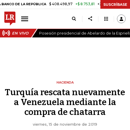
$ 408.498,97
+$ 8.753,81
+2,19%
 LA REPÚBLICA
TASA DE USURA
SUSCRÍBASE
EN VIVO
Posesión presidencial de Abelardo de la Espriell
HACIENDA
Turquía rescata nuevamente
a Venezuela mediante la
compra de chatarra
viernes, 15 de noviembre de 2019