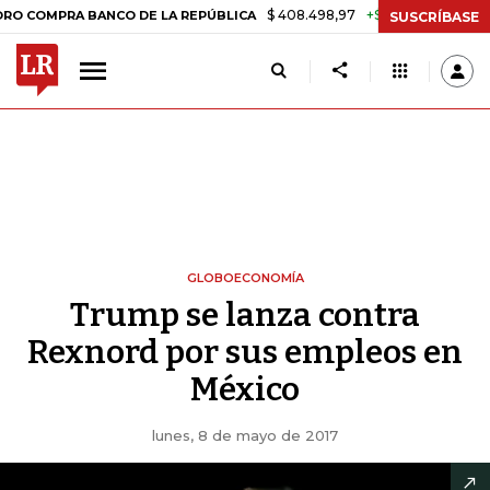
$ 408.498,97
+$ 8.753,81
+2,19%
PRA BANCO DE LA REPÚBLICA
TA
SUSCRÍBASE
GLOBOECONOMÍA
Trump se lanza contra
Rexnord por sus empleos en
México
lunes, 8 de mayo de 2017