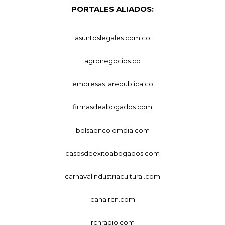
PORTALES ALIADOS:
asuntoslegales.com.co
agronegocios.co
empresas.larepublica.co
firmasdeabogados.com
bolsaencolombia.com
casosdeexitoabogados.com
carnavalindustriacultural.com
canalrcn.com
rcnradio.com