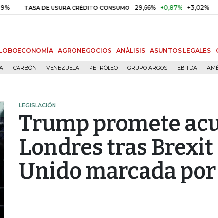
29,66%
+0,87%
+3,02%
1
TASA DE USURA CRÉDITO CONSUMO
DTF
LOBOECONOMÍA
AGRONEGOCIOS
ANÁLISIS
ASUNTOS LEGALES
ÍA
CARBÓN
VENEZUELA
PETRÓLEO
GRUPO ARGOS
EBITDA
AMÉ
LEGISLACIÓN
Trump promete acu
Londres tras Brexit 
Unido marcada por 