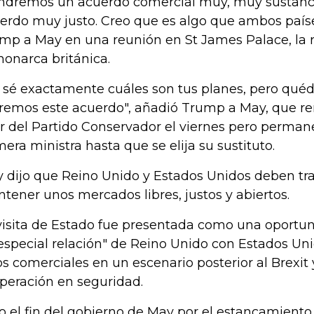
ndremos un acuerdo comercial muy, muy sustanci
erdo muy justo. Creo que es algo que ambos país
mp a May en una reunión en St James Palace, la re
monarca británica.
 sé exactamente cuáles son tus planes, pero quéd
remos este acuerdo", añadió Trump a May, que r
er del Partido Conservador el viernes pero perma
mera ministra hasta que se elija su sustituto.
 dijo que Reino Unido y Estados Unidos deben tra
tener unos mercados libres, justos y abiertos.
visita de Estado fue presentada como una oportun
"especial relación" de Reino Unido con Estados Unid
os comerciales en un escenario posterior al Brexit 
peración en seguridad.
o el fin del gobierno de May por el estancamiento d