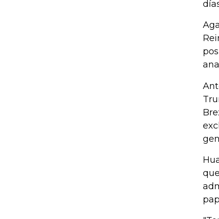
días
Aga
Rei
pos
ana
Ant
Tru
Bre
exc
gen
Hua
que
adm
pap