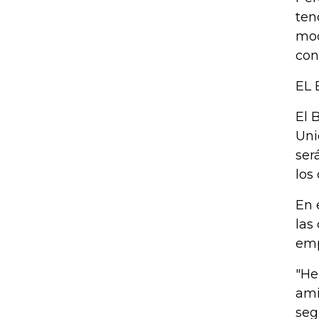
ten
mod
con
EL 
El 
Uni
ser
los
En 
las
emp
"He
ami
seg