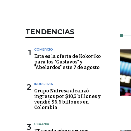
TENDENCIAS
1
COMERCIO
Esta es la oferta de Kokoriko
para los "Gustavos" y
"Abelardos" este 7 de agosto
2
INDUSTRIA
Grupo Nutresa alcanzó
ingresos por $10,3 billones y
vendió $6,6 billones en
Colombia
3
UCRANIA
FT revela cómo grupos