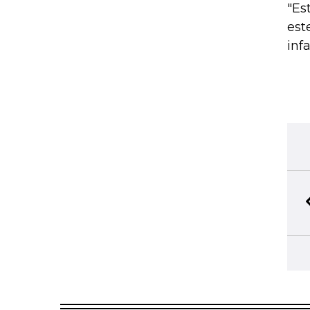
"Es
est
inf