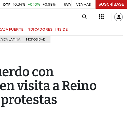
SUSCRÍBASE
0,34%
+0,10%
+0,98%
$ 416,86
+$ 0,05
+0,01%
UVR
VER MÁS
BITCOIN
CAJA FUERTE
INDICADORES
INSIDE
RICA LATINA
MOROSIDAD
erdo con
en visita a Reino
protestas