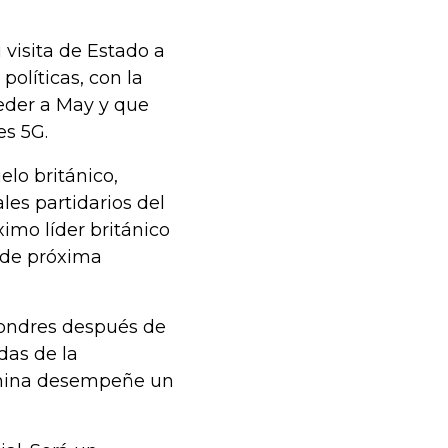
 visita de Estado a
olíticas, con la
ceder a May y que
es 5G.
elo británico,
les partidarios del
ximo líder británico
l de próxima
Londres después de
das de la
china desempeñe un