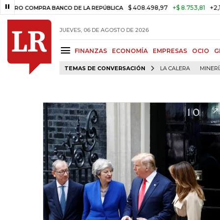
$ 408.498,97
+$ 8.753,81
+2,19%
COMPRA BANCO DE LA REPÚBLICA
JUEVES, 06 DE AGOSTO DE 2026
FINANZAS
ECONOMÍA
EMPRESAS
OCIO
G
TEMAS DE CONVERSACIÓN
LA CALERA
MINER