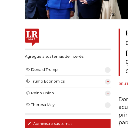
Agregue a sus temas de interés
Donald Trump
Trump Economics
REU
Reino Unido
Don
Theresa May
acu
pri
par
Administre sus temas