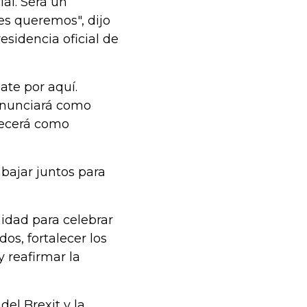
al. Será un
es queremos", dijo
sidencia oficial de
ate por aquí.
enunciará como
necerá como
bajar juntos para
idad para celebrar
os, fortalecer los
y reafirmar la
el Brexit y la