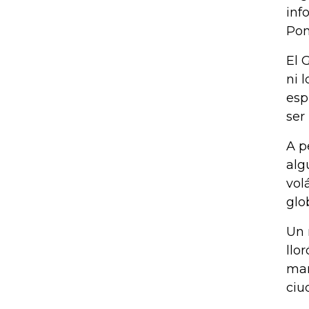
inf
Po
El 
ni 
esp
ser
A p
alg
vol
glo
Un 
llo
mar
ciu