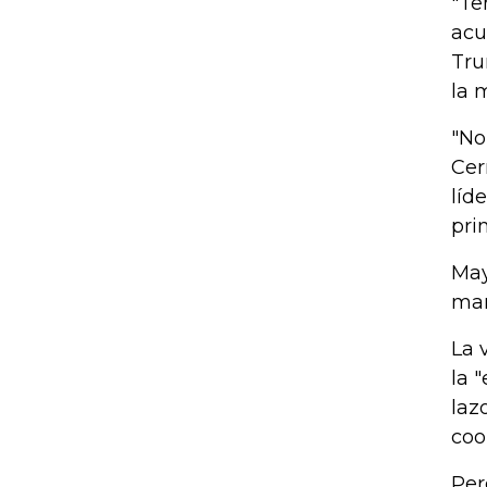
"Te
acu
Tru
la 
"No
Cer
líd
pri
May
man
La 
la 
laz
coo
Per