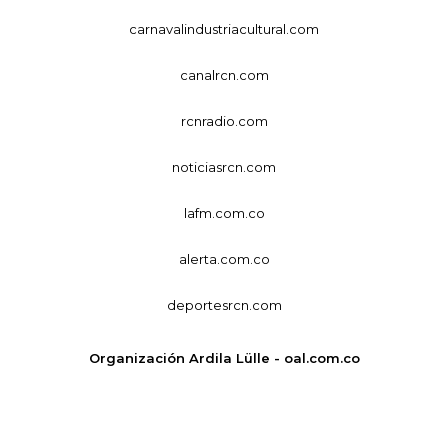
carnavalindustriacultural.com
canalrcn.com
rcnradio.com
noticiasrcn.com
lafm.com.co
alerta.com.co
deportesrcn.com
Organización Ardila Lülle - oal.com.co