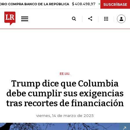
$ 408.498,97
+$ 8.753,81
+2,19%
RA BANCO DE LA REPÚBLICA
TA
SUSCRÍBASE
EE.UU.
Trump dice que Columbia
debe cumplir sus exigencias
tras recortes de financiación
viernes, 14 de marzo de 2025