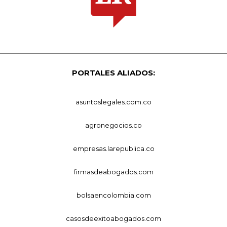
PORTALES ALIADOS:
asuntoslegales.com.co
agronegocios.co
empresas.larepublica.co
firmasdeabogados.com
bolsaencolombia.com
casosdeexitoabogados.com