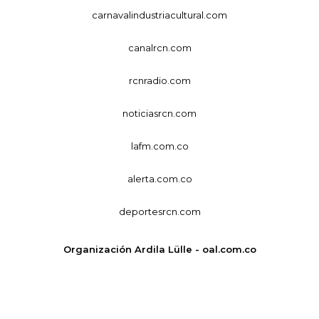
carnavalindustriacultural.com
canalrcn.com
rcnradio.com
noticiasrcn.com
lafm.com.co
alerta.com.co
deportesrcn.com
Organización Ardila Lülle - oal.com.co