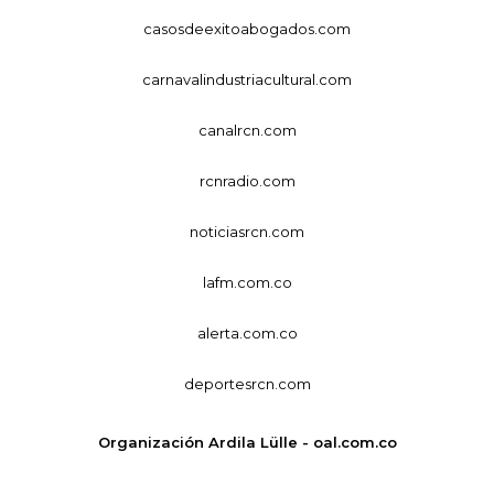
casosdeexitoabogados.com
carnavalindustriacultural.com
canalrcn.com
rcnradio.com
noticiasrcn.com
lafm.com.co
alerta.com.co
deportesrcn.com
Organización Ardila Lülle - oal.com.co