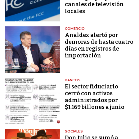
canales de televisión
locales
COMERCIO
Analdex alertó por
demoras de hasta cuatro
días en registros de
importación
BANCOS
El sector fiduciario
cerró con activos
administrados por
$1.169 billones a junio
SOCIALES
Don Julio se sumó a