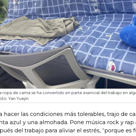
a ropa de cama se ha convertido en parte esencial del trabajo en alg
oto: Yan Yuejin.
a hacer las condiciones más tolerables, trajo de 
ta azul y una almohada. Pone música rock y rap
pués del trabajo para aliviar el estrés, “porque es fu