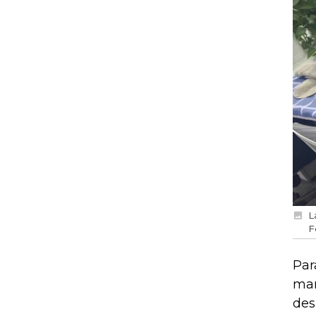
L
F
Par
man
des