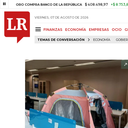
$ 408.498,97
+$ 8.753,81
+2,19%
PRA BANCO DE LA REPÚBLICA
TAS
VIERNES, 07 DE AGOSTO DE 2026
FINANZAS
ECONOMÍA
EMPRESAS
OCIO
G
TEMAS DE CONVERSACIÓN
ECONOMÍA
GOBIE