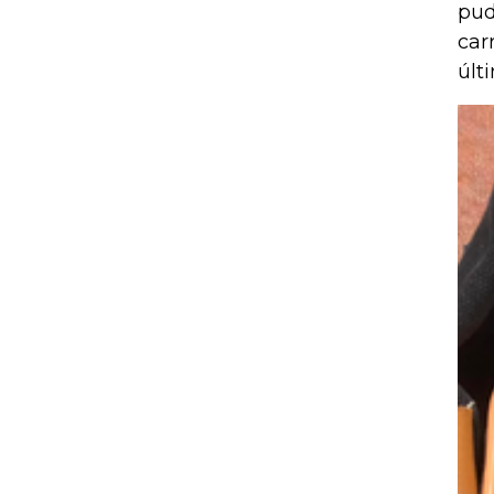
pud
car
últ