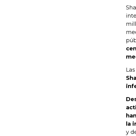
Sha
int
mil
med
púb
cen
med
Las
Sha
inf
Des
act
han
la 
y d