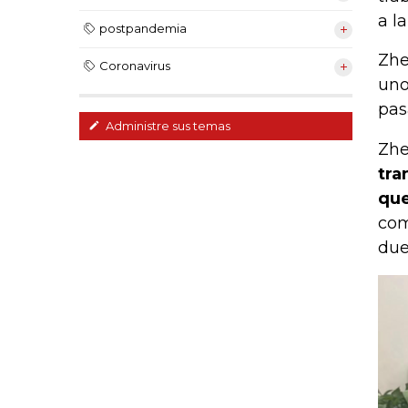
a la
postpandemia
Zhe
Coronavirus
uno
pas
Administre sus temas
Zhe
tra
que
com
due