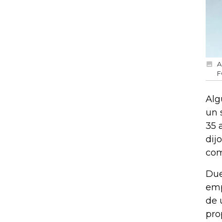
A
F
Alg
un 
35 
dij
com
Due
emp
de 
pro