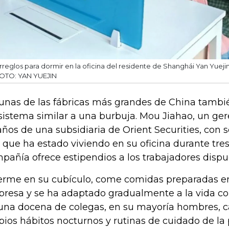
rreglos para dormir en la oficina del residente de Shanghái Yan Yuejin,
OTO: YAN YUEJIN
unas de las fábricas más grandes de China tamb
sistema similar a una burbuja. Mou Jiahao, un ger
años de una subsidiaria de Orient Securities, con
o que ha estado viviendo en su oficina durante tr
pañía ofrece estipendios a los trabajadores dispu
rme en su cubículo, come comidas preparadas en 
resa y se ha adaptado gradualmente a la vida c
una docena de colegas, en su mayoría hombres, 
pios hábitos nocturnos y rutinas de cuidado de la p