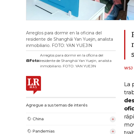
Arreglos para dormir en la oficina del
residente de Shanghái Yan Yuejin, analista
inmobiliario. FOTO: YAN YUEJIN
Arreglos para dormir en la oficina del
Foto:
residente de Shanghái Yan Yuejin, analista
inmobiliario. FOTO: YAN YUEJIN
WSJ
La 
tra
des
Agregue a sus temas de interés
ofi
ráp
China
mov
Pandemias
tra