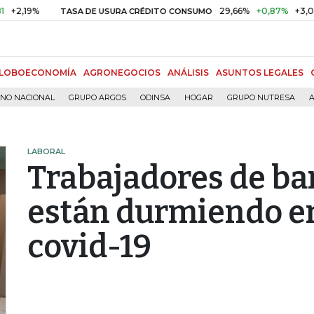
29,66%
+0,87%
+3,02%
10,
A DE USURA CRÉDITO CONSUMO
DTF
LOBOECONOMÍA
AGRONEGOCIOS
ANÁLISIS
ASUNTOS LEGALES
RNO NACIONAL
GRUPO ARGOS
ODINSA
HOGAR
GRUPO NUTRESA
A
LABORAL
Trabajadores de ba
están durmiendo en 
covid-19