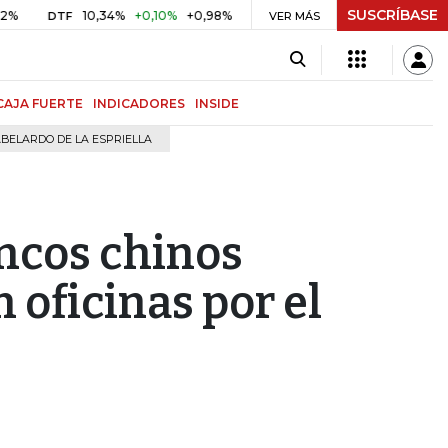
SUSCRÍBASE
34%
+0,10%
+0,98%
$ 416,91
+$ 0,05
+0,01%
US$
UVR
VER MÁS
BITCOIN
CAJA FUERTE
INDICADORES
INSIDE
BELARDO DE LA ESPRIELLA
ncos chinos
oficinas por el