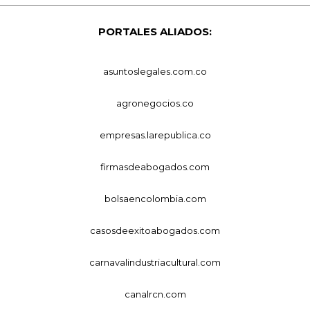
PORTALES ALIADOS:
asuntoslegales.com.co
agronegocios.co
empresas.larepublica.co
firmasdeabogados.com
bolsaencolombia.com
casosdeexitoabogados.com
carnavalindustriacultural.com
canalrcn.com