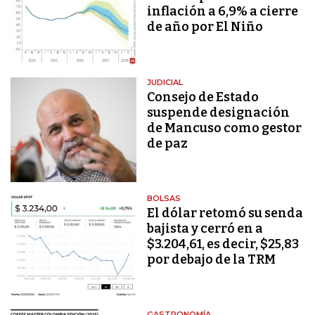
inflación a 6,9% a cierre
de año por El Niño
JUDICIAL
Consejo de Estado
suspende designación
de Mancuso como gestor
de paz
BOLSAS
El dólar retomó su senda
bajista y cerró en a
$3.204,61, es decir, $25,83
por debajo de la TRM
GASTRONOMÍA