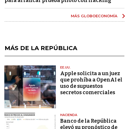
para arrancar prueba piloto con fracking
MÁS GLOBOECONOMÍA
MÁS DE LA REPÚBLICA
EE.UU.
Apple solicita a un juez
que prohíba a OpenAI el
uso de supuestos
secretos comerciales
HACIENDA
Banco de la República
elevó su pronóstico de