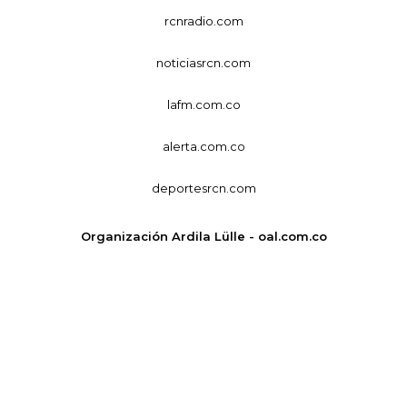
rcnradio.com
noticiasrcn.com
lafm.com.co
alerta.com.co
deportesrcn.com
Organización Ardila Lülle - oal.com.co