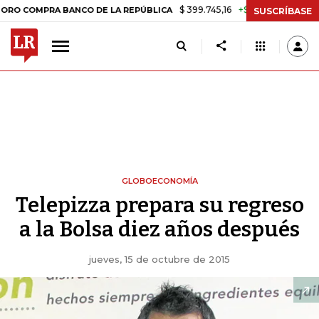
$ 399.745,16
+$ 2.295,71
+0,58%
PRA BANCO DE LA REPÚBLICA
TA
SUSCRÍBASE
GLOBOECONOMÍA
Telepizza prepara su regreso
a la Bolsa diez años después
jueves, 15 de octubre de 2015