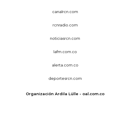
canalrcn.com
rcnradio.com
noticiasrcn.com
lafm.com.co
alerta.com.co
deportesrcn.com
Organización Ardila Lülle - oal.com.co