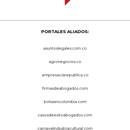
PORTALES ALIADOS:
asuntoslegales.com.co
agronegocios.co
empresas.larepublica.co
firmasdeabogados.com
bolsaencolombia.com
casosdeexitoabogados.com
carnavalindustriacultural.com