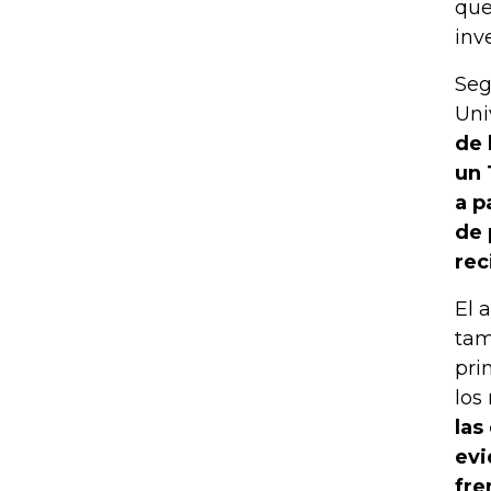
que
inve
Seg
Uni
de 
un 
a p
de 
rec
El 
tam
pri
los
las
evi
fre