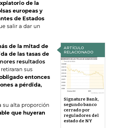
xpiatorio de la
olsas europeas y
antes de Estados
ue salir a dar un
más de la mitad de
ARTÍCULO
RELACIONADO
da de las tasas de
enores resultados
 retiraran sus
 obligado entonces
ones a pérdida,
Signature Bank,
a su alta proporción
segundo banco
cerrado por
able que huyeran
reguladores del
estado de NY