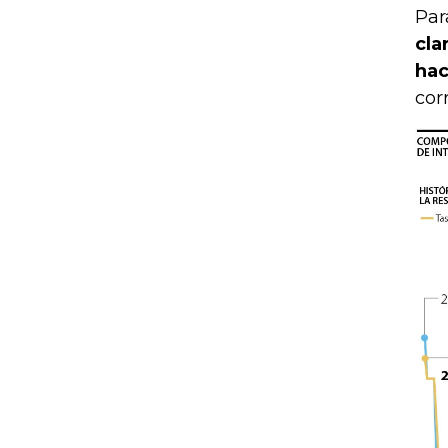
Par
cla
hac
cor