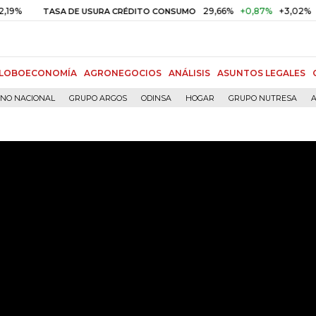
29,66%
+0,87%
+3,02%
TASA DE USURA CRÉDITO CONSUMO
DTF
LOBOECONOMÍA
AGRONEGOCIOS
ANÁLISIS
ASUNTOS LEGALES
RNO NACIONAL
GRUPO ARGOS
ODINSA
HOGAR
GRUPO NUTRESA
A