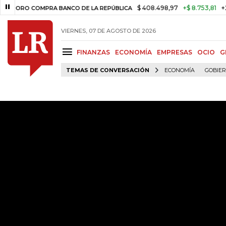
$ 408.498,97
+$ 8.753,81
+2,19%
O COMPRA BANCO DE LA REPÚBLICA
VIERNES, 07 DE AGOSTO DE 2026
FINANZAS
ECONOMÍA
EMPRESAS
OCIO
G
TEMAS DE CONVERSACIÓN
ECONOMÍA
GOBIE