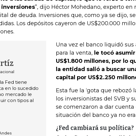
 inversiones
”, dijo Héctor Mohedano, experto en
ital de deuda. Inversiones que, como ya se dijo, 
didas. Los depósitos cayeron de US$200.000 mill
lones.
Una vez el banco liquidó sus 
para la venta,
le tocó asumir
US$1.800 millones, por lo q
rtíz
la entidad salió a buscar u
acional
capital por US$2.250 millon
la Fed tiene
ta en lo sucedido
Esta fue la ‘gota que rebozó 
mo mercado le
los inversionistas del SVB y s
ir con tipos al
se comenzaron a dar cuenta 
situación del banco ya no era 
¿Fed cambiará su política?
 Andes