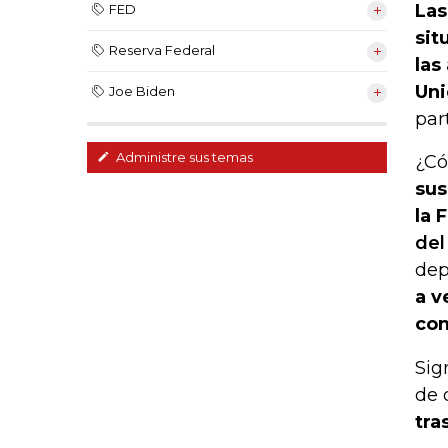
Las
FED
sit
Reserva Federal
las
Uni
Joe Biden
par
Administre sus temas
¿Có
sus
la 
del
dep
a v
con
Sig
de 
tra