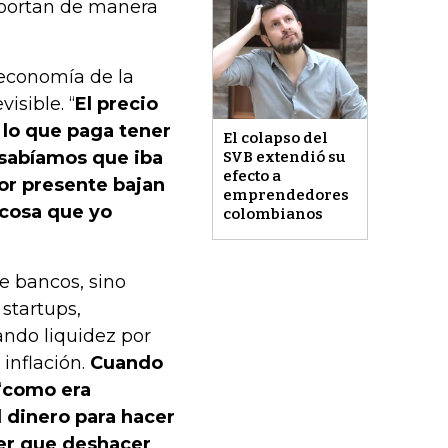
mportan de manera
 economía de la
isible. “
El precio
 lo que paga tener
El colapso del
 sabíamos que iba
SVB extendió su
efecto a
lor presente bajan
emprendedores
 cosa que yo
colombianos
de bancos, sino
 startups,
ando liquidez por
 inflación.
Cuando
“
como era
l dinero para hacer
ener que deshacer