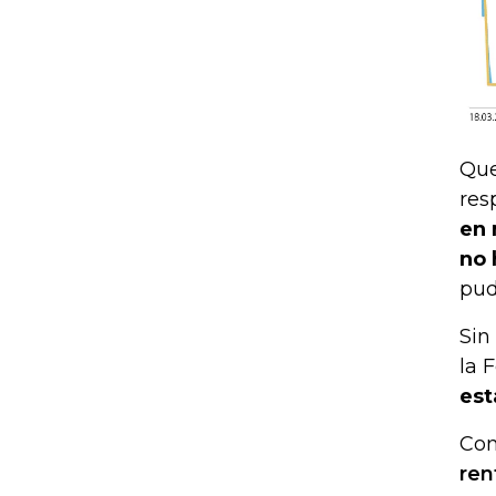
Que
res
en 
no 
pud
Sin
la 
est
Con
ren