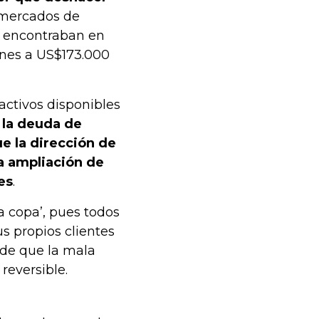
 mercados de
se encontraban en
ones a US$173.000
activos disponibles
 la deuda de
ue la dirección de
na ampliación de
es
.
la copa’, pues todos
us propios clientes
de que la mala
reversible.