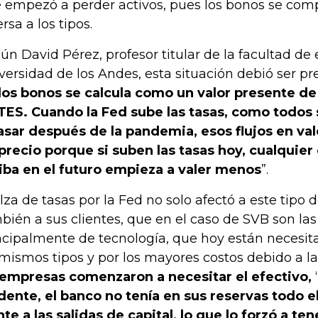
 empezó a perder activos, pues los bonos se co
rsa a los tipos.
ún David Pérez, profesor titular de la facultad de
versidad de los Andes, esta situación debió ser prev
los bonos se calcula como un valor presente de
TES. Cuando la Fed sube las tasas, como todos
asar después de la pandemia, esos flujos en va
precio porque si suben las tasas hoy, cualquier
iba en el futuro empieza a valer menos
”.
alza de tasas por la Fed no solo afectó a este tipo 
bién a sus clientes, que en el caso de SVB son las
ncipalmente de tecnología, que hoy están necesit
 mismos tipos y por los mayores costos debido a la
 empresas comenzaron a necesitar el efectivo,
dente, el banco no tenía en sus reservas todo e
nte a las salidas de capital, lo que lo forzó a t