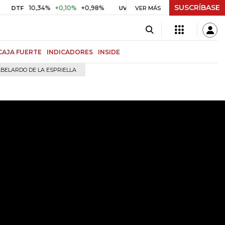
SUSCRÍBASE
10,34%
+0,10%
+0,98%
$ 416,91
+$ 0,05
+0,01%
UVR
VER MÁS
BITCOI
CAJA FUERTE
INDICADORES
INSIDE
BELARDO DE LA ESPRIELLA