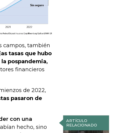
tos campos, también
jas tasas que hubo
 la pospandemia,
ctores financieros
omienzos de 2022,
stas pasaron de
der con una
ARTÍCULO
RELACIONADO
habían hecho, sino