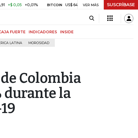
SUSCRÍBASE
0,05
+0,01%
US$ 64.442,80
-US$ 525,60
-0,81%
BITCOIN
VER MÁS
TRM
CAJA FUERTE
INDICADORES
INSIDE
RICA LATINA
MOROSIDAD
 de Colombia
 durante la
-19