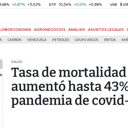
+0,87%
+3,02%
10,34%
+0,10%
+0,98%
$ 416,91
+$ 
DTF
UVR
LOBOECONOMÍA
AGRONEGOCIOS
ANÁLISIS
ASUNTOS LEGALES
ÍA
CARBÓN
VENEZUELA
PETRÓLEO
GRUPO ARGOS
EBITDA
AMÉ
SALUD
Tasa de mortalidad
aumentó hasta 43%
pandemia de covid