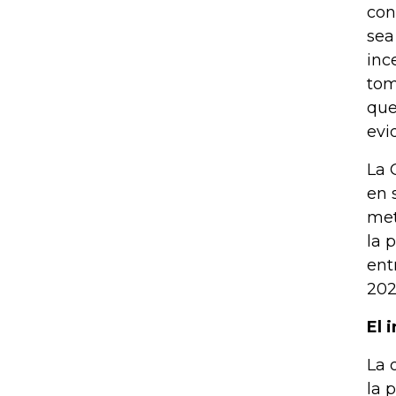
con
sea
inc
tom
que
evi
La 
en 
met
la 
ent
202
El 
La 
la 