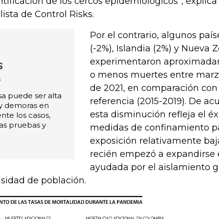
ntificación de los cercos epidemiológicos”, explic
lista de Control Risks.
Por el contrario, algunos pa
(-2%), Islandia (2%) y Nueva 
experimentaron aproximada
s
o menos muertes entre marz
s
de 2021, en comparación con 
sa puede ser alta
referencia (2015-2019). De ac
 y demoras en
esta disminución refleja el éx
te los casos,
as pruebas y
medidas de confinamiento pa
exposición relativamente baj
recién empezó a expandirse e
ayudada por el aislamiento ge
sidad de población.