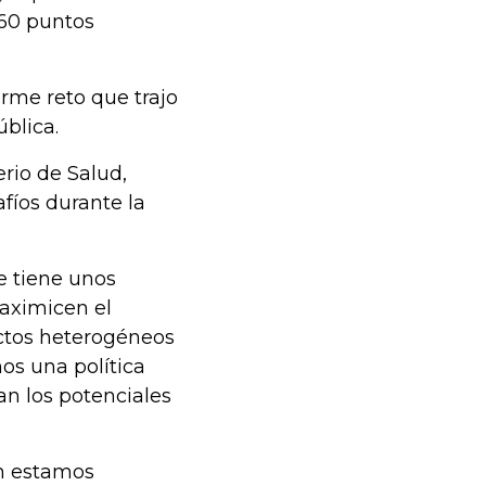
 60 puntos
orme reto que trajo
blica.
rio de Salud,
afíos durante la
e tiene unos
maximicen el
actos heterogéneos
os una política
an los potenciales
en estamos