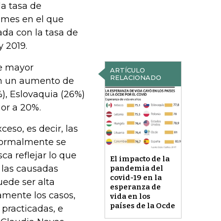
la tasa de
 mes en el que
ada con la tasa de
 2019.
de mayor
ARTÍCULO
RELACIONADO
on un aumento de
), Eslovaquia (26%)
or a 20%.
eso, es decir, las
normalmente se
ca reflejar lo que
El impacto de la
 las causadas
pandemia del
covid-19 en la
uede ser alta
esperanza de
amente los casos,
vida en los
países de la Ocde
practicadas, e