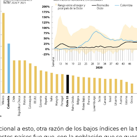
cional a esto, otra razón de los bajos índices en la
estos países fue que, con la población que se que