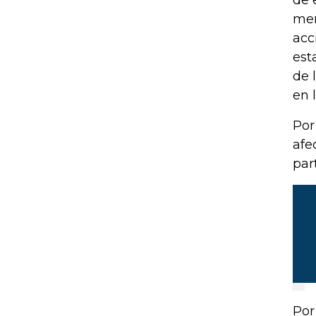
men
acc
est
de 
en 
Por
afe
par
Por