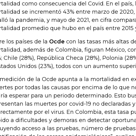
talidad como consecuencia del Covid. En el país, 
talidad se incrementó 43% entre marzo de 2020,
alló la pandemia, y mayo de 2021, en cifra compar
talidad promedio que hubo en el país entre 2015 y
re los países de la
Ocde
con las tasas más altas 
talidad, además de Colombia, figuran México, c
; Chile (28%), República Checa (28%), Polonia (28%
stados Unidos (23%), todos con un aumento superi
 medición de la Ocde apunta a la mortalidad en exc
rtes por todas las causas por encima de lo que 
ría esperar para un periodo determinado. Esto bus
resentan las muertes por covid-19 no declaradas y
irectamente por el virus. En Colombia, esta tasa p
ido a dificultades y demoras en detectar oportun
luyendo acceso a las pruebas, número de pruebas 