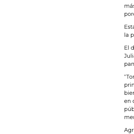
más
por
Est
la 
El 
Jul
pan
“To
pri
bie
en 
púb
men
Agr