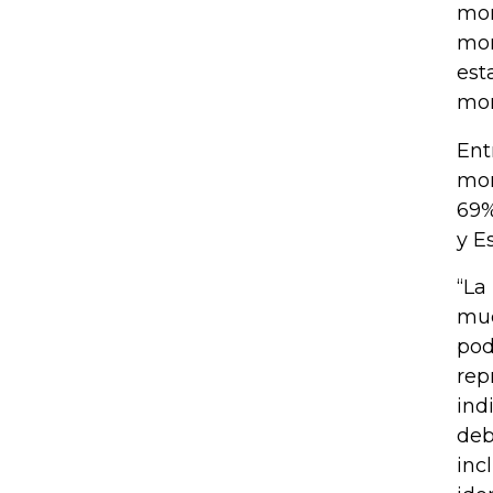
mor
mor
est
mor
Ent
mor
69%
y E
“La
mue
pod
rep
ind
deb
inc