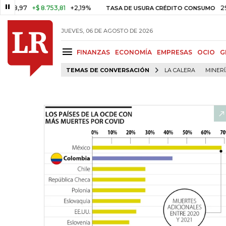
7
+$ 8.753,81
+2,19%
29,66%
TASA DE USURA CRÉDITO CONSUMO
JUEVES, 06 DE AGOSTO DE 2026
FINANZAS
ECONOMÍA
EMPRESAS
OCIO
G
TEMAS DE CONVERSACIÓN
LA CALERA
MINER