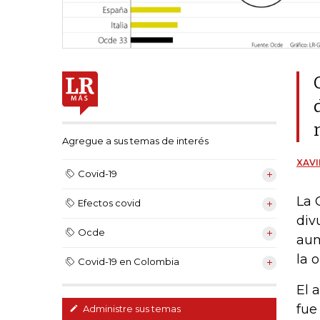
Agregue a sus temas de interés
XAVI
Covid-19
La 
Efectos covid
div
Ocde
aum
la 
Covid-19 en Colombia
El 
fue
Administre sus temas