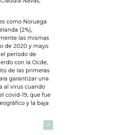
a Claudia Navas,
íses como Noruega
Zelanda (2%),
mente las mismas
o de 2020 y mayo
el período de
uerdo con la Ocde,
ito de las primeras
ra garantizar una
a al virus cuando
l covid-19, que fue
ográfico y la baja