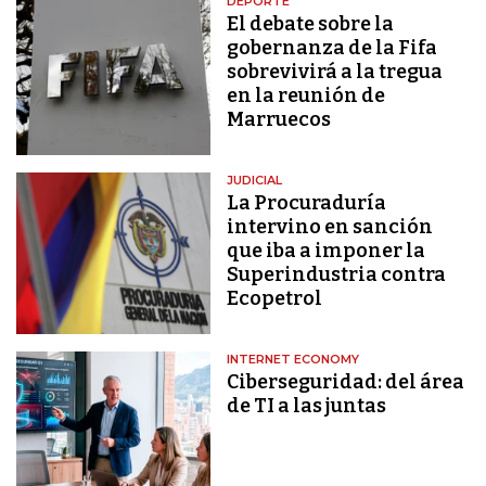
DEPORTE
El debate sobre la
gobernanza de la Fifa
sobrevivirá a la tregua
en la reunión de
Marruecos
JUDICIAL
La Procuraduría
intervino en sanción
que iba a imponer la
Superindustria contra
Ecopetrol
INTERNET ECONOMY
Ciberseguridad: del área
de TI a las juntas