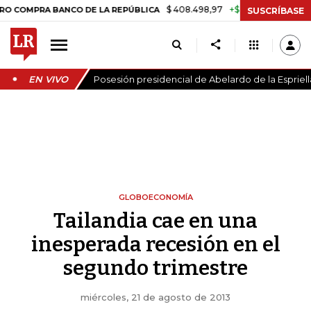
$ 408.498,97
+$ 8.753,81
+2,19%
A BANCO DE LA REPÚBLICA
TAS
SUSCRÍBASE
EN VIVO
Posesión presidencial de Abelardo de la Espriell
GLOBOECONOMÍA
Tailandia cae en una
inesperada recesión en el
segundo trimestre
miércoles, 21 de agosto de 2013