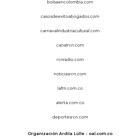
bolsaencolombia.com
casosdeexitoabogados.com
carnavalindustriacultural.com
canalrcn.com
rcnradio.com
noticiasrcn.com
lafm.com.co
alerta.com.co
deportesrcn.com
Organización Ardila Lülle - oal.com.co