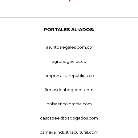
PORTALES ALIADOS:
asuntoslegales.com.co
agronegocios.co
empresas.larepublica.co
firmasdeabogados.com
bolsaencolombia.com
casosdeexitoabogados.com
carnavalindustriacultural.com