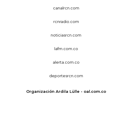
canalrcn.com
rcnradio.com
noticiasrcn.com
lafm.com.co
alerta.com.co
deportesrcn.com
Organización Ardila Lülle - oal.com.co