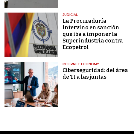
JUDICIAL
La Procuraduría
intervino en sanción
que iba a imponer la
Superindustria contra
Ecopetrol
INTERNET ECONOMY
Ciberseguridad: del área
de TI a las juntas