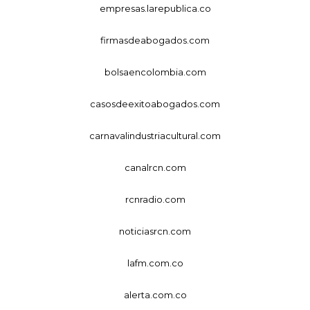
empresas.larepublica.co
firmasdeabogados.com
bolsaencolombia.com
casosdeexitoabogados.com
carnavalindustriacultural.com
canalrcn.com
rcnradio.com
noticiasrcn.com
lafm.com.co
alerta.com.co