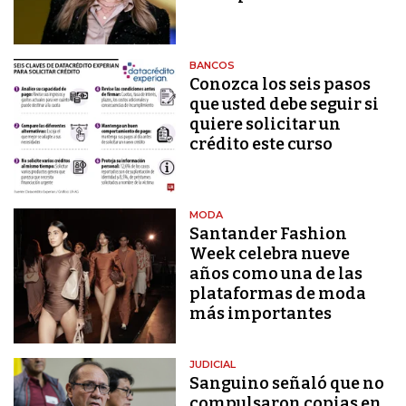
BANCOS
Conozca los seis pasos
que usted debe seguir si
quiere solicitar un
crédito este curso
MODA
Santander Fashion
Week celebra nueve
años como una de las
plataformas de moda
más importantes
JUDICIAL
Sanguino señaló que no
compulsaron copias en