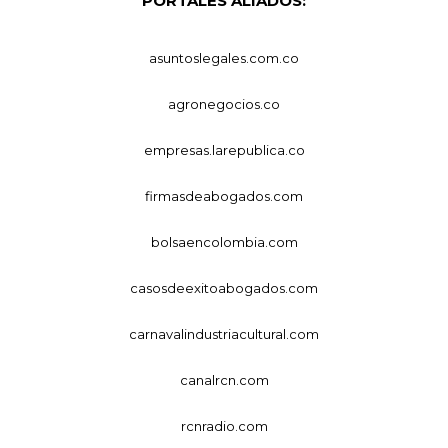
PORTALES ALIADOS:
asuntoslegales.com.co
agronegocios.co
empresas.larepublica.co
firmasdeabogados.com
bolsaencolombia.com
casosdeexitoabogados.com
carnavalindustriacultural.com
canalrcn.com
rcnradio.com