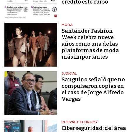
crédito este curso
MODA
Santander Fashion
Week celebra nueve
años como una de las
plataformas de moda
más importantes
JUDICIAL
Sanguino señaló que no
compulsaron copias en
el caso de Jorge Alfredo
Vargas
INTERNET ECONOMY
Ciberseguridad: del área