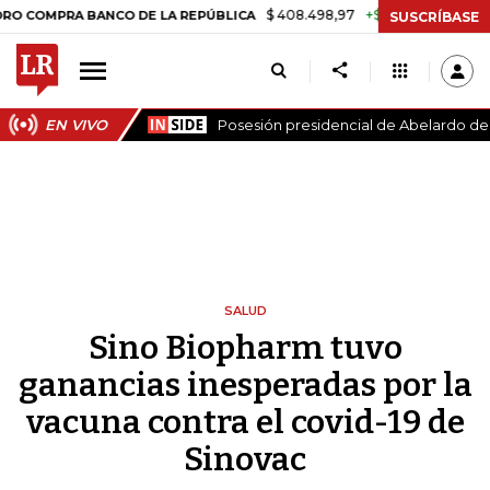
$ 408.498,97
+$ 8.753,81
+2,19%
RA BANCO DE LA REPÚBLICA
TAS
SUSCRÍBASE
EN VIVO
Posesión presidencial de Abelardo de l
SALUD
Sino Biopharm tuvo
ganancias inesperadas por la
vacuna contra el covid-19 de
Sinovac