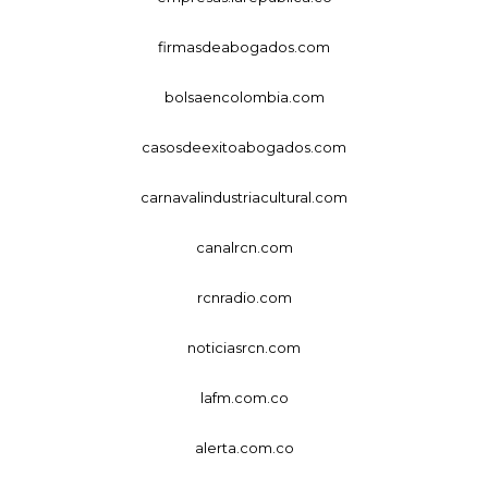
firmasdeabogados.com
bolsaencolombia.com
casosdeexitoabogados.com
carnavalindustriacultural.com
canalrcn.com
rcnradio.com
noticiasrcn.com
lafm.com.co
alerta.com.co