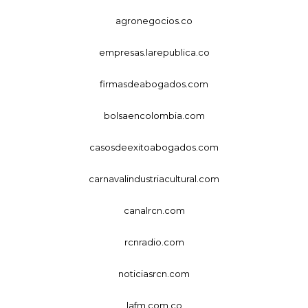
agronegocios.co
empresas.larepublica.co
firmasdeabogados.com
bolsaencolombia.com
casosdeexitoabogados.com
carnavalindustriacultural.com
canalrcn.com
rcnradio.com
noticiasrcn.com
lafm.com.co