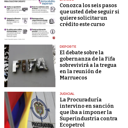
Conozca los seis pasos
que usted debe seguir si
quiere solicitar un
crédito este curso
DEPORTE
El debate sobre la
gobernanza de la Fifa
sobrevivirá a la tregua
en la reunión de
Marruecos
JUDICIAL
La Procuraduría
intervino en sanción
que iba a imponer la
Superindustria contra
Ecopetrol