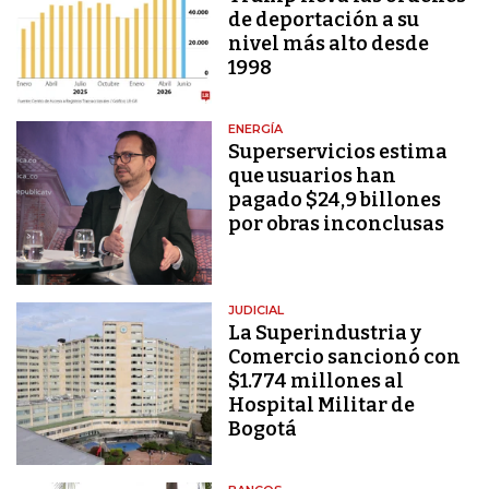
de deportación a su
nivel más alto desde
1998
ENERGÍA
Superservicios estima
que usuarios han
pagado $24,9 billones
por obras inconclusas
JUDICIAL
La Superindustria y
Comercio sancionó con
$1.774 millones al
Hospital Militar de
Bogotá