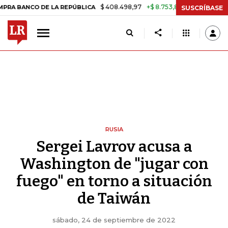
$ 408.498,97
+$ 8.753,81
+2,19%
O DE LA REPÚBLICA
TASA DE US
SUSCRÍBASE
RUSIA
Sergei Lavrov acusa a
Washington de "jugar con
fuego" en torno a situación
de Taiwán
sábado, 24 de septiembre de 2022