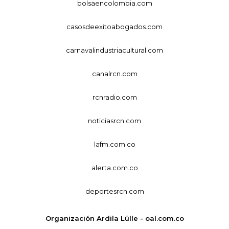
bolsaencolombia.com
casosdeexitoabogados.com
carnavalindustriacultural.com
canalrcn.com
rcnradio.com
noticiasrcn.com
lafm.com.co
alerta.com.co
deportesrcn.com
Organización Ardila Lülle - oal.com.co