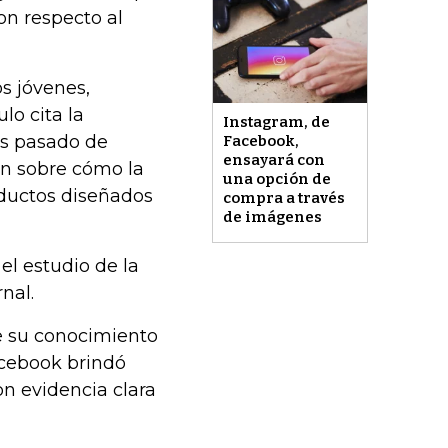
on respecto al
os jóvenes,
lo cita la
Instagram, de
es pasado de
Facebook,
ensayará con
n sobre cómo la
una opción de
oductos diseñados
compra a través
de imágenes
el estudio de la
nal.
re su conocimiento
acebook brindó
n evidencia clara