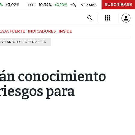
SUSCRÍBASE
2%
10,34%
+0,10%
+0,98%
$ 417,01
+$ 0,05
+0,01%
DTF
UVR
VER MÁS
CAJA FUERTE
INDICADORES
INSIDE
BELARDO DE LA ESPRIELLA
án conocimiento
riesgos para