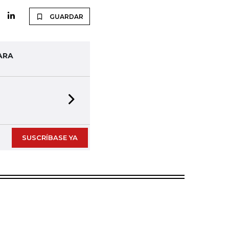
GUARDAR
ARA
Next slide
SUSCRÍBASE YA