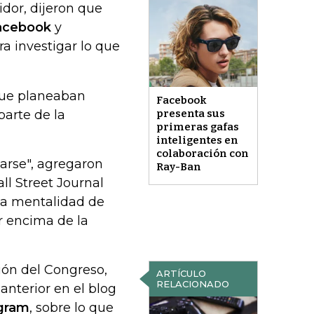
dor, dijeron que
acebook
y
ra investigar lo que
que planeaban
Facebook
arte de la
presenta sus
primeras gafas
inteligentes en
colaboración con
arse", agregaron
Ray-Ban
ll Street Journal
na mentalidad de
r encima de la
ión del Congreso,
ARTÍCULO
RELACIONADO
anterior en el blog
gram
, sobre lo que