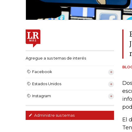
Agregue a sus temas de interés
BLO
Facebook
Dos
Estados Unidos
esc
Instagram
inf
pod
Administre sus temas
El 
Ten