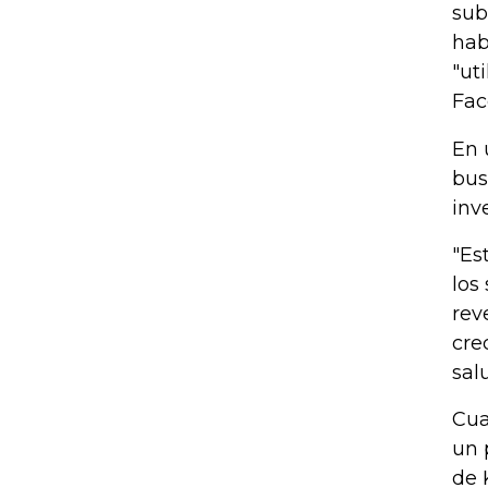
sub
hab
"ut
Fac
En 
bus
inv
"Es
los
rev
cre
sal
Cua
un 
de 