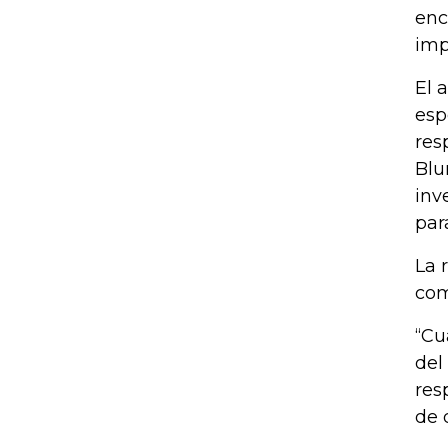
enc
imp
El 
esp
res
Blu
inv
par
La 
com
“Cu
del
res
de 