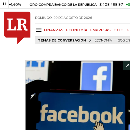
40%
$ 408.498,97
+$ 8.753,81
ORO COMPRA BANCO DE LA REPÚBLICA
DOMINGO, 09 DE AGOSTO DE 2026
FINANZAS
ECONOMÍA
EMPRESAS
OCIO
G
TEMAS DE CONVERSACIÓN
ECONOMÍA
GOBIE