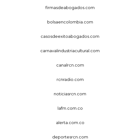
firmasdeabogados.com
bolsaencolombia.com
casosdeexitoabogados.com
carnavalindustriacultural.com
canalrcn.com
rcnradio.com
noticiasrcn.com
lafm.com.co
alerta.com.co
deportesrcn.com