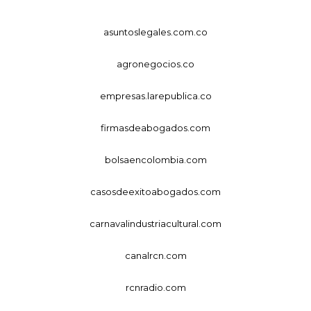
asuntoslegales.com.co
agronegocios.co
empresas.larepublica.co
firmasdeabogados.com
bolsaencolombia.com
casosdeexitoabogados.com
carnavalindustriacultural.com
canalrcn.com
rcnradio.com