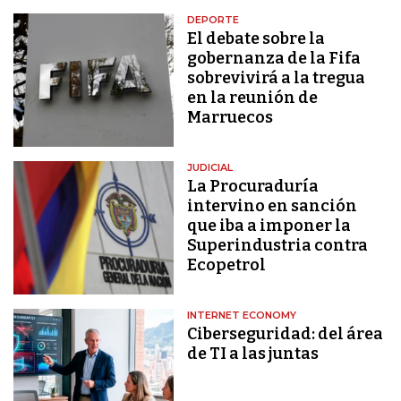
DEPORTE
El debate sobre la
gobernanza de la Fifa
sobrevivirá a la tregua
en la reunión de
Marruecos
JUDICIAL
La Procuraduría
intervino en sanción
que iba a imponer la
Superindustria contra
Ecopetrol
INTERNET ECONOMY
Ciberseguridad: del área
de TI a las juntas