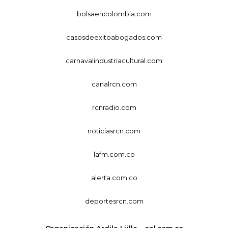
bolsaencolombia.com
casosdeexitoabogados.com
carnavalindustriacultural.com
canalrcn.com
rcnradio.com
noticiasrcn.com
lafm.com.co
alerta.com.co
deportesrcn.com
Organización Ardila Lülle - oal.com.co