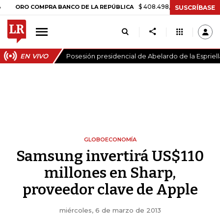
$ 408.498,97
+$ 8.753,81
+2,19%
 COMPRA BANCO DE LA REPÚBLICA
SUSCRÍBASE
EN VIVO
Posesión presidencial de Abelardo de la Espriell
GLOBOECONOMÍA
Samsung invertirá US$110
millones en Sharp,
proveedor clave de Apple
miércoles, 6 de marzo de 2013