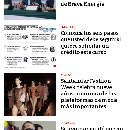
de Brava Energía
BANCOS
Conozca los seis pasos
que usted debe seguir si
quiere solicitar un
crédito este curso
MODA
Santander Fashion
Week celebra nueve
años como una de las
plataformas de moda
más importantes
JUDICIAL
Sanguino señaló que no