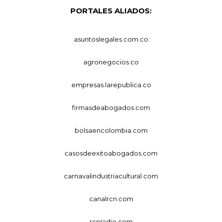
PORTALES ALIADOS:
asuntoslegales.com.co
agronegocios.co
empresas.larepublica.co
firmasdeabogados.com
bolsaencolombia.com
casosdeexitoabogados.com
carnavalindustriacultural.com
canalrcn.com
rcnradio.com