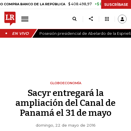
$ 408.498,97
+$ 8.753,81
+2,19%
 BANCO DE LA REPÚBLICA
TASA
SUSCRÍBASE
EN VIVO
Posesión presidencial de Abelardo de la Espriell
GLOBOECONOMÍA
Sacyr entregará la
ampliación del Canal de
Panamá el 31 de mayo
domingo, 22 de mayo de 2016