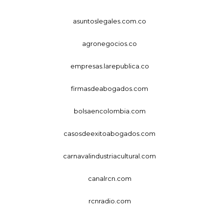
asuntoslegales.com.co
agronegocios.co
empresas.larepublica.co
firmasdeabogados.com
bolsaencolombia.com
casosdeexitoabogados.com
carnavalindustriacultural.com
canalrcn.com
rcnradio.com