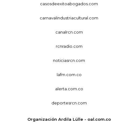
casosdeexitoabogados.com
carnavalindustriacultural.com
canalrcn.com
rcnradio.com
noticiasrcn.com
lafm.com.co
alerta.com.co
deportesrcn.com
Organización Ardila Lülle - oal.com.co