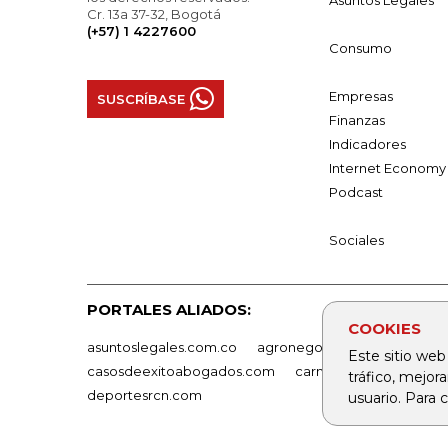
Asuntos Legales
Cr. 13a 37-32, Bogotá
(+57) 1 4227600
Consumo
Empresas
SUSCRÍBASE
Finanzas
Indicadores
Internet Economy
Podcast
Sociales
PORTALES ALIADOS:
COOKIES
asuntoslegales.com.co
agronegocios.co
empresas
Este sitio web
casosdeexitoabogados.com
carnavalindustriacultur
tráfico, mejor
deportesrcn.com
usuario. Para