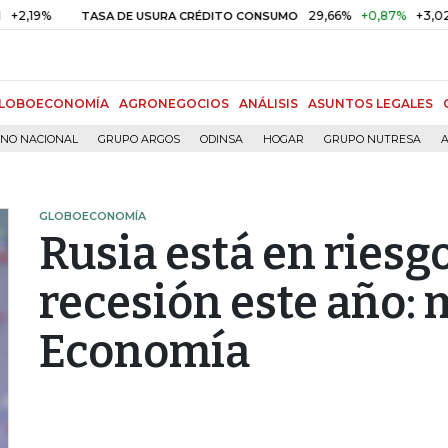
%
29,66%
+0,87%
+3,02%
TASA DE USURA CRÉDITO CONSUMO
LOBOECONOMÍA
AGRONEGOCIOS
ANÁLISIS
ASUNTOS LEGALES
RNO NACIONAL
GRUPO ARGOS
ODINSA
HOGAR
GRUPO NUTRESA
A
GLOBOECONOMÍA
Rusia está en riesg
recesión este año: 
Economía