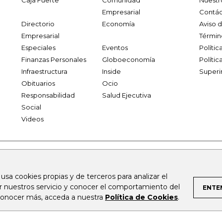
Caja Fuerte
Comunidad
Nuestr
Empresarial
Contác
Directorio
Economía
Aviso 
Empresarial
Términ
Especiales
Eventos
Políti
Finanzas Personales
Globoeconomía
Polític
Infraestructura
Inside
Superi
Obituarios
Ocio
Responsabilidad
Salud Ejecutiva
Social
Videos
.larepublica.co
firmasdeabogados.com
bolsaencolombia.com
 usa cookies propias y de terceros para analizar el
al.com
canalrcn.com
rcnradio.com
noticiasrcn.com
lafm.c
ar nuestros servicio y conocer el comportamiento del
ENTE
 conocer más, acceda a nuestra
Política de Cookies
.