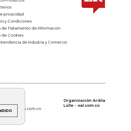
os Productos
tenos
de privacidad
os y Condiciones
ca de Tratamiento de Información
a de Cookies
ntendencia de Industria y Comercio
Organización Ardila
Lülle - oal.com.co
om.co
alerta.com.co
NDIDO