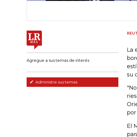
REU
La 
bor
Agregue a sus temas de interés
est
su 
Administre sus temas
"No
rie
Ori
por
El 
par