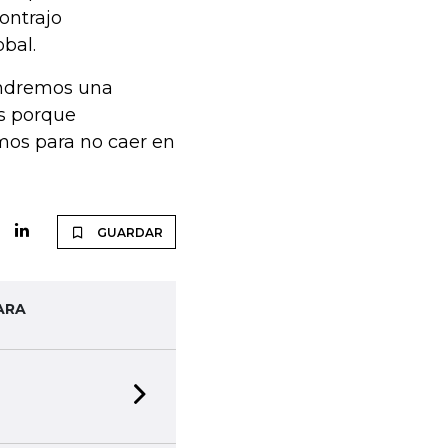
ontrajo
obal.
endremos una
as porque
mos para no caer en
GUARDAR
ARA
Next slide