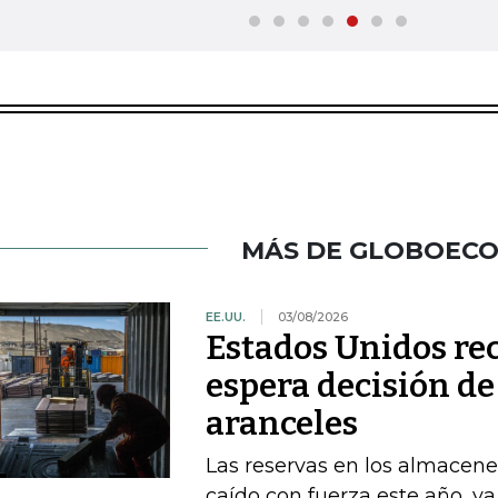
MÁS DE GLOBOEC
EE.UU.
03/08/2026
Estados Unidos re
espera decisión d
aranceles
Las reservas en los almacene
caído con fuerza este año, y