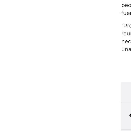
peo
fue
"Pr
reu
nec
una