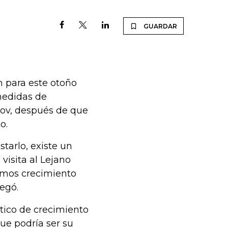
GUARDAR
n para este otoño
medidas de
sov, después de que
o.
tarlo, existe un
 visita al Lejano
vemos crecimiento
egó.
stico de crecimiento
que podría ser su