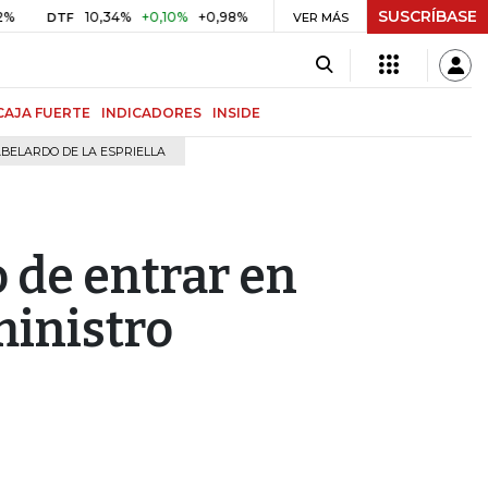
SUSCRÍBASE
10,34%
+0,10%
+0,98%
$ 416,91
+$ 0,05
+0,01%
DTF
UVR
VER MÁS
BIT
CAJA FUERTE
INDICADORES
INSIDE
BELARDO DE LA ESPRIELLA
o de entrar en
ministro