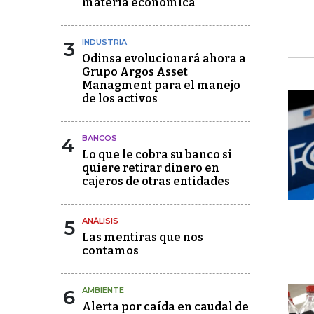
materia económica
3
INDUSTRIA
Odinsa evolucionará ahora a
Grupo Argos Asset
Managment para el manejo
de los activos
4
BANCOS
Lo que le cobra su banco si
quiere retirar dinero en
cajeros de otras entidades
5
ANÁLISIS
Las mentiras que nos
contamos
6
AMBIENTE
Alerta por caída en caudal de