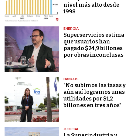
nivel más alto desde
1998
ENERGÍA
Superservicios estima
que usuarios han
pagado $24,9 billones
por obras inconclusas
BANCOS
"No subimos las tasas y
aún así logramos unas
utilidades por $1,2
billones en tres años"
JUDICIAL
La Superindustria y