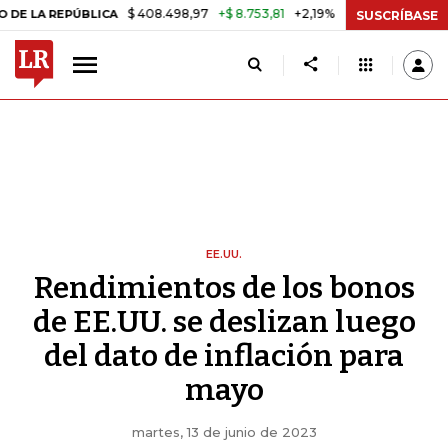
$ 408.498,97
+$ 8.753,81
+2,19%
REPÚBLICA
TASA DE USURA CRÉ
SUSCRÍBASE
EE.UU.
Rendimientos de los bonos
de EE.UU. se deslizan luego
del dato de inflación para
mayo
martes, 13 de junio de 2023