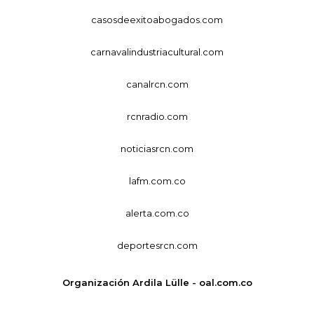
casosdeexitoabogados.com
carnavalindustriacultural.com
canalrcn.com
rcnradio.com
noticiasrcn.com
lafm.com.co
alerta.com.co
deportesrcn.com
Organización Ardila Lülle - oal.com.co