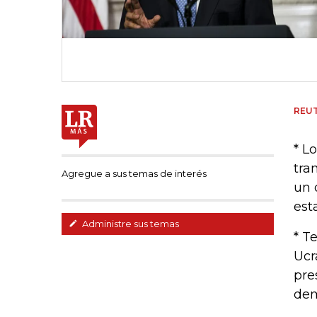
REU
* L
tra
Agregue a sus temas de interés
un 
est
Administre sus temas
* T
Ucr
pre
dem