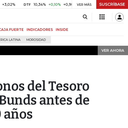
SUSCRÍBASE
VER AHORA
%
10,34%
+0,10%
+0,98%
$ 416,86
+$ 0,05
+0,01%
DTF
UVR
VER MÁS
CAJA FUERTE
INDICADORES
INSIDE
RICA LATINA
MOROSIDAD
VER AHORA
nos del Tesoro
 Bunds antes de
0 años