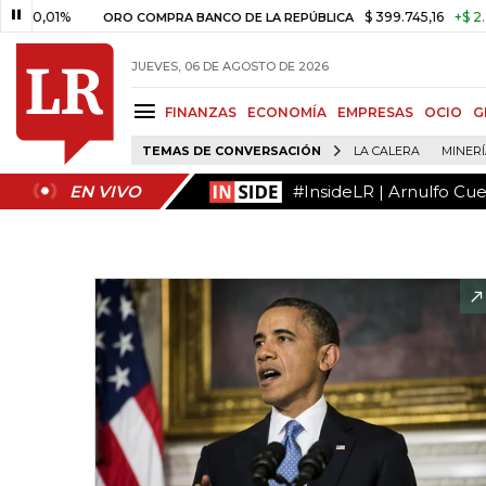
#InsideLR | Arnulfo Cu
EN VIVO
01%
$ 399.745,16
+$ 2.295,71
ORO COMPRA BANCO DE LA REPÚBLICA
JUEVES, 06 DE AGOSTO DE 2026
FINANZAS
ECONOMÍA
EMPRESAS
OCIO
G
TEMAS DE CONVERSACIÓN
LA CALERA
MINER
#InsideLR | Arnulfo Cu
EN VIVO