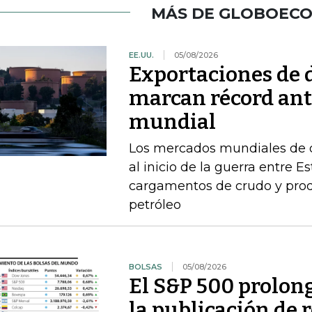
MÁS DE GLOBOEC
EE.UU.
05/08/2026
Exportaciones de d
marcan récord ant
mundial
Los mercados mundiales de d
al inicio de la guerra entre E
cargamentos de crudo y prod
petróleo
BOLSAS
05/08/2026
El S&P 500 prolong
la publicación de 