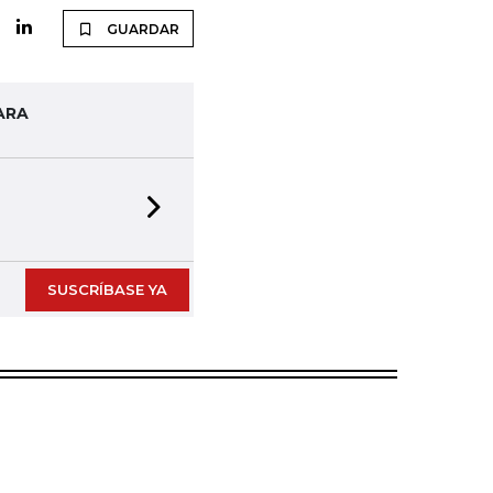
GUARDAR
ARA
Next slide
SUSCRÍBASE YA