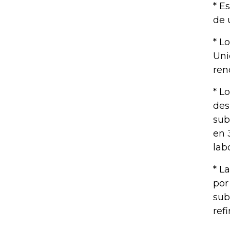
* E
de 
* L
Uni
ren
* L
des
sub
en 
labo
* L
por
sub
ref