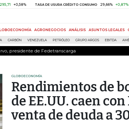
ervo, presidente de Fedetranscarga
+0,58%
29,66%
+0,87%
+3,02
TASA DE USURA CRÉDITO CONSUMO
LOBOECONOMÍA
AGRONEGOCIOS
ANÁLISIS
ASUNTOS LEGALES
ÍA
CARBÓN
VENEZUELA
PETRÓLEO
GRUPO ARGOS
EBITDA
AMÉ
ervo, presidente de Fedetranscarga
GLOBOECONOMÍA
Rendimientos de bo
de EE.UU. caen con
venta de deuda a 3