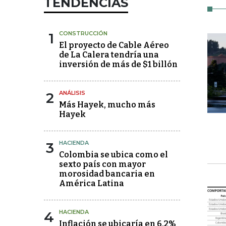
TENDENCIAS
1
CONSTRUCCIÓN
El proyecto de Cable Aéreo
de La Calera tendría una
inversión de más de $1 billón
2
ANÁLISIS
Más Hayek, mucho más
Hayek
3
HACIENDA
Colombia se ubica como el
sexto país con mayor
morosidad bancaria en
América Latina
4
HACIENDA
Inflación se ubicaría en 6,2%