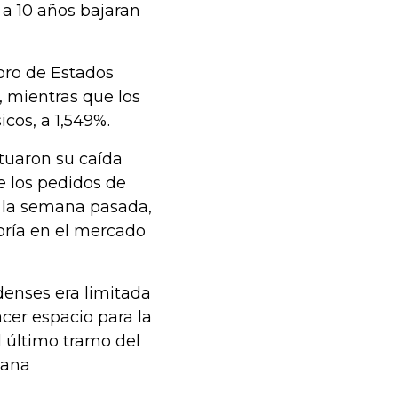
 a 10 años bajaran
soro de Estados
, mientras que los
cos, a 1,549%.
tuaron su caída
e los pedidos de
 la semana pasada,
joría en el mercado
denses era limitada
cer espacio para la
l último tramo del
mana