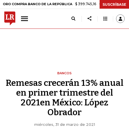
$ 399.745,16
+$ 2.295,71
+0,58%
MPRA BANCO DE LA REPÚBLICA
T
SUSCRÍBASE
BANCOS
Remesas crecerán 13% anual
en primer trimestre del
2021en México: López
Obrador
miércoles, 31 de marzo de 2021