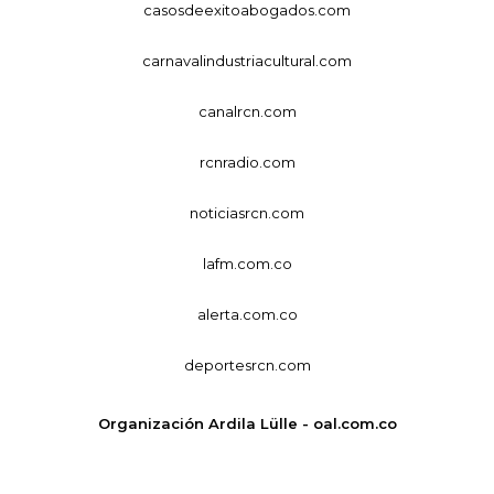
casosdeexitoabogados.com
carnavalindustriacultural.com
canalrcn.com
rcnradio.com
noticiasrcn.com
lafm.com.co
alerta.com.co
deportesrcn.com
Organización Ardila Lülle - oal.com.co