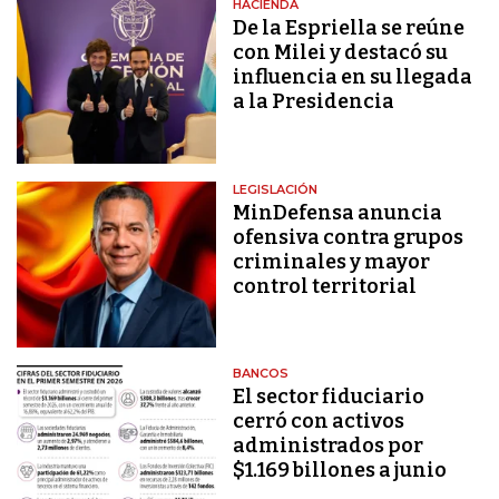
HACIENDA
De la Espriella se reúne
con Milei y destacó su
influencia en su llegada
a la Presidencia
LEGISLACIÓN
MinDefensa anuncia
ofensiva contra grupos
criminales y mayor
control territorial
BANCOS
El sector fiduciario
cerró con activos
administrados por
$1.169 billones a junio