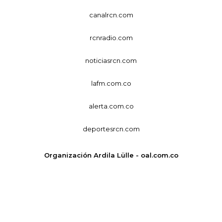
canalrcn.com
rcnradio.com
noticiasrcn.com
lafm.com.co
alerta.com.co
deportesrcn.com
Organización Ardila Lülle - oal.com.co