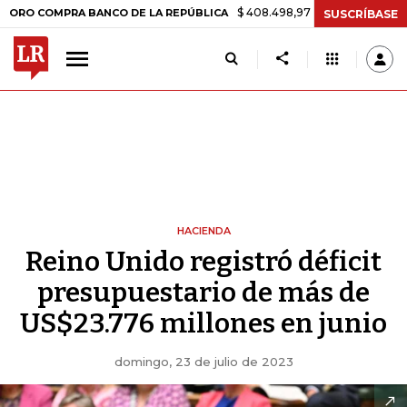
$ 408.498,97
+$ 8.753,81
+2,19%
MPRA BANCO DE LA REPÚBLICA
T
SUSCRÍBASE
HACIENDA
Reino Unido registró déficit
presupuestario de más de
US$23.776 millones en junio
domingo, 23 de julio de 2023