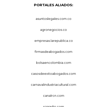
PORTALES ALIADOS:
asuntoslegales.com.co
agronegocios.co
empresas.larepublica.co
firmasdeabogados.com
bolsaencolombia.com
casosdeexitoabogados.com
carnavalindustriacultural.com
canalrcn.com
rcnradio.com