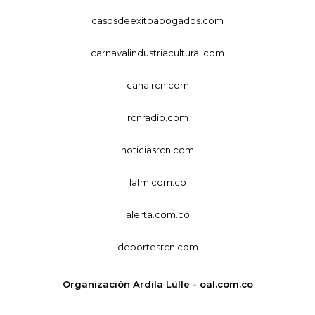
casosdeexitoabogados.com
carnavalindustriacultural.com
canalrcn.com
rcnradio.com
noticiasrcn.com
lafm.com.co
alerta.com.co
deportesrcn.com
Organización Ardila Lülle - oal.com.co