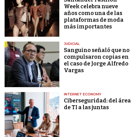
Week celebra nueve
años como una de las
plataformas de moda
más importantes
JUDICIAL
Sanguino señaló que no
compulsaron copias en
el caso de Jorge Alfredo
Vargas
INTERNET ECONOMY
Ciberseguridad: del área
de TI a las juntas